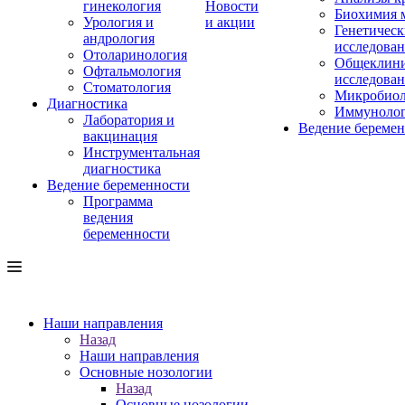
гинекология
Новости
Биохимия 
Урология и
и акции
Генетическ
андрология
исследова
Отоларинология
Общеклини
Офтальмология
исследова
Стоматология
Микробиол
Диагностика
Иммуноло
Лаборатория и
Ведение береме
вакцинация
Инструментальная
диагностика
Ведение беременности
Программа
ведения
беременности
Наши направления
Назад
Наши направления
Основные нозологии
Назад
Основные нозологии