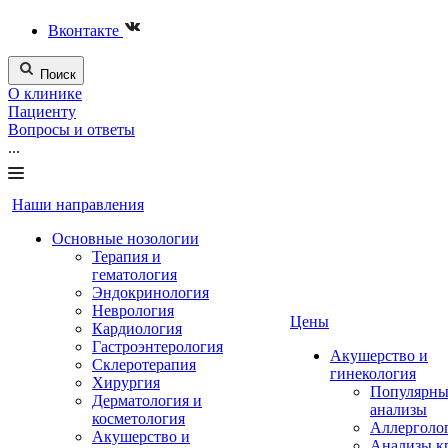
Вконтакте
Поиск
О клинике
Пациенту
Вопросы и ответы
...
Наши направления
Основные нозологии
Терапия и
гематология
Эндокринология
Неврология
Цены
Кардиология
Гастроэнтерология
Акушерство и
Склеротерапия
гинекология
Хирургия
Популярны
Дерматология и
анализы
косметология
Аллерголо
Акушерство и
Анализы к