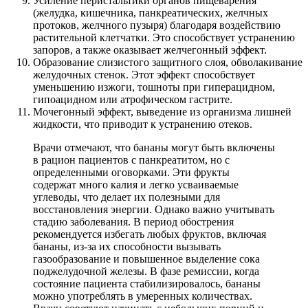
Усиление перистальтики органов пищеварения
(желудка, кишечника, панкреатических, желчных
протоков, желчного пузыря) благодаря воздействию
растительной клетчатки. Это способствует устранению
запоров, а также оказывает желчегонный эффект.
Образование слизистого защитного слоя, обволакивание
желудочных стенок. Этот эффект способствует
уменьшению изжоги, тошноты при гиперацидном,
гипоацидном или атрофическом гастрите.
Мочегонный эффект, выведение из организма лишней
жидкости, что приводит к устранению отеков.
Врачи отмечают, что бананы могут быть включены
в рацион пациентов с панкреатитом, но с
определенными оговорками. Эти фрукты
содержат много калия и легко усваиваемые
углеводы, что делает их полезными для
восстановления энергии. Однако важно учитывать
стадию заболевания. В период обострения
рекомендуется избегать любых фруктов, включая
бананы, из-за их способности вызывать
газообразование и повышенное выделение сока
поджелудочной железы. В фазе ремиссии, когда
состояние пациента стабилизировалось, бананы
можно употреблять в умеренных количествах.