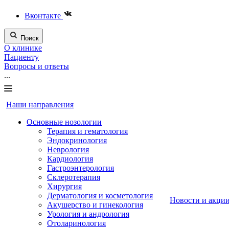
Вконтакте
Поиск
О клинике
Пациенту
Вопросы и ответы
...
Наши направления
Основные нозологии
Терапия и гематология
Эндокринология
Неврология
Кардиология
Гастроэнтерология
Склеротерапия
Хирургия
Дерматология и косметология
Новости и акци
Акушерство и гинекология
Урология и андрология
Отоларинология