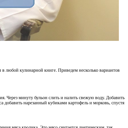
и в любой кулинарной книге. Приведем несколько вариантов
я. Через минуту бульон слить и налить свежую воду. Добавить
са добавить нарезанный кубиками картофель и морковь, спустя
ния мяса кролика. Это мясо считается диетическим, так