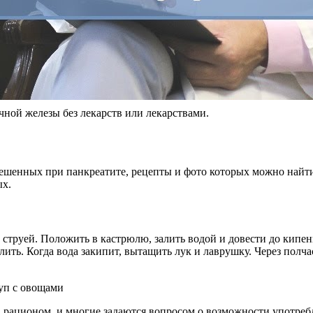
чной железы без лекарств или лекарствами.
решенных при панкреатите, рецепты и фото которых можно найт
ых.
струей. Положить в кастрюлю, залить водой и довести до кипени
ть. Когда вода закипит, вытащить лук и лаврушку. Через полча
рационом, и многие задаются вопросом о возможности употребле