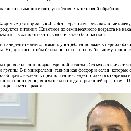
 кислот и аминокислот, устойчивых к тепловой обработке;
ходимые для нормальной работы организма, что важно человеку
одуктов питания. Животное до семимесячного возраста не нака
льчатины можно отнести экологическую безопасность.
 панкреатите диетологами к употреблению даже в период обостр
та. Но, для того чтобы блюда пошли на пользу больному хрони
ны при воспалении поджелудочной железы. Это мясо отличается
ми группы B и минералами, такими как фосфор и селен, которы
особ приготовления: предпочтение следует отдавать отварным 
рацион постепенно, внимательно следя за реакцией организма.
тироваться с врачом.