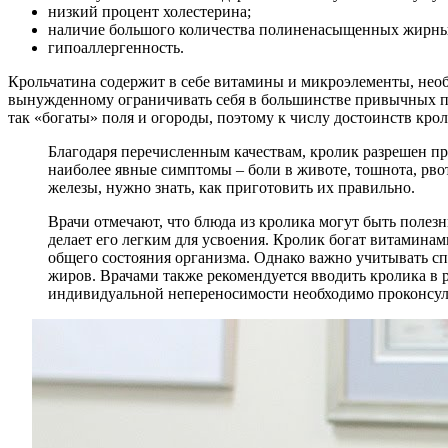
низкий процент холестерина;
наличие большого количества полиненасыщенных жирных
гипоаллергенность.
Крольчатина содержит в себе витамины и микроэлементы, необ
вынужденному ограничивать себя в большинстве привычных пр
так «богаты» поля и огороды, поэтому к числу достоинств кро
Благодаря перечисленным качествам, кролик разрешен при
наиболее явные симптомы – боли в животе, тошнота, рво
железы, нужно знать, как приготовить их правильно.
Врачи отмечают, что блюда из кролика могут быть полез
делает его легким для усвоения. Кролик богат витамина
общего состояния организма. Однако важно учитывать сп
жиров. Врачами также рекомендуется вводить кролика в 
индивидуальной непереносимости необходимо проконсуль