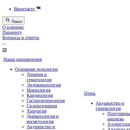
Вконтакте
Поиск
О клинике
Пациенту
Вопросы и ответы
...
Наши направления
Основные нозологии
Терапия и
гематология
Эндокринология
Неврология
Цены
Кардиология
Гастроэнтерология
Акушерство и
Склеротерапия
гинекология
Хирургия
Популярны
Дерматология и
анализы
косметология
Аллерголо
Акушерство и
Анализы к