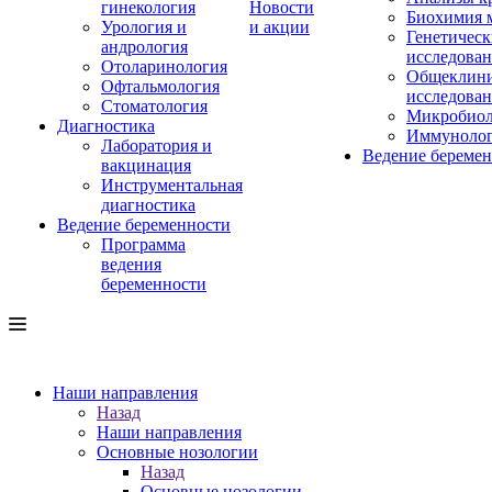
гинекология
Новости
Биохимия 
Урология и
и акции
Генетическ
андрология
исследова
Отоларинология
Общеклини
Офтальмология
исследова
Стоматология
Микробиол
Диагностика
Иммуноло
Лаборатория и
Ведение береме
вакцинация
Инструментальная
диагностика
Ведение беременности
Программа
ведения
беременности
Наши направления
Назад
Наши направления
Основные нозологии
Назад
Основные нозологии