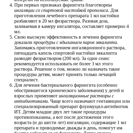
При первых признаках фарингита благотворны
ингаляции со спиртовой настойкой прополиса
. Для
приготовления лечебного препарата 1 мл настойки
разбавляют в 20 мл физраствора. Разовая доза,
заливаемая в камеру ингалятора, составляет примерно 4
мл.
Свою высокую эффективность в лечении фарингита
доказали
процедуры с вдыханием паров эвкалипта
.
Занимаясь приготовлением ингаляционного раствора,
пятнадцать капель спиртовой настойки эвкалипта
разводят физраствором (200 мл). За один сеанс
рекомендуется использовать не более 3 мл этого
раствора. Решение о том, можно ли назначать такие
процедуры детям, может принять только лечащий
специалист.
Для лечения бактериального фарингита (особенно
обострившегося хронического заболевания) у детей и
взрослых применяют
ингаляционные растворы с
антибиотиками
. Чаще всего назначают гентамицин или
специализированный препарат флуимуцил-антибиотик
ИТ. Детям младше двух лет такие процедуры
противопоказаны, а вот после достижения этого
возраста (и до шести лет) ингаляции, содержащие 1 мл
препарата и проводимые дважды в день, помогут им