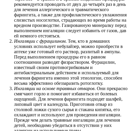
рекомендуется проводить от двух до четырёх раз в день
для лечения аллергического и травматического
фарингита, а также для профилактического увлажнения
слизистых носоглотки, страдающих во время работы на
вредном производстве. Газированную минералку перед
выполнением ингаляции следует избавить от газов, дав
ей немного отстояться.
Ингаляции с фурацилином
. Тем, кто в домашних
условиях использует небулайзер, можно приобрести в
аптеке уже готовый его раствор, разлитый в ампулы.
Перед выполнением процедуры его в равном
соотношении разводят физраствором. Фурацилин,
известный своим противогрибковым и
антибактериальным действием и используемый для
лечения фарингита именно этой этиологии, способен
весьма эффективно обеззаразить ротоглотку.
Ингаляции на основе травяных отваров
. Они прекрасно
смягчают горло и помогают избавиться от болевых
ощущений. Для лечения фарингита подходят шалфей,
липовый цвет и календула. Приготовив отвар из
столовой ложки сухого сырья и стакана кипятка, его
охлаждают и используют для проведения ингаляции.
Прежде чем делать травяные ингаляции для лечения
детей, необходимо убедиться в отсутствии у них
аллергии на используемые травы.