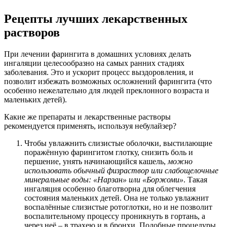
Рецепты лучших лекарственных
растворов
При лечении фарингита в домашних условиях делать
ингаляции целесообразно на самых ранних стадиях
заболевания. Это и ускорит процесс выздоровления, и
позволит избежать возможных осложнений фарингита (что
особенно нежелательно для людей преклонного возраста и
маленьких детей).
Какие же препараты и лекарственные растворы
рекомендуется применять, используя небулайзер?
Чтобы увлажнить слизистые оболочки, выстилающие
поражённую фарингитом глотку, снизить боль и
першение, унять начинающийся кашель,
можно
использовать обычный физраствор или слабощелочные
минеральные воды: «Нарзан» или «Боржоми»
. Такая
ингаляция особенно благотворна для облегчения
состояния маленьких детей. Она не только увлажнит
воспалённые слизистые ротоглотки, но и не позволит
воспалительному процессу проникнуть в гортань, а
через неё – в трахею и в бронхи. Подобные процедуры