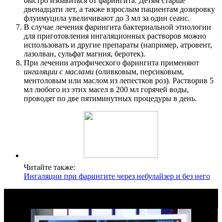
быстро избавиться от фарингита. Детям старше
двенадцати лет, а также взрослым пациентам дозировку
флуимуцила увеличивают до 3 мл за один сеанс.
В случае лечения фарингита бактериальной этиологии
для приготовления ингаляционных растворов можно
использовать и другие препараты (например, атровент,
лазолван, сульфат магния, беротек).
При лечении атрофического фарингита применяют
ингаляции с маслами
(оливковым, персиковым,
ментоловым или маслом из лепестков роз). Растворив 5
мл любого из этих масел в 200 мл горячей воды,
проводят по две пятиминутных процедуры в день.
Читайте также:
Ингаляции при фарингите через небулайзер и без него