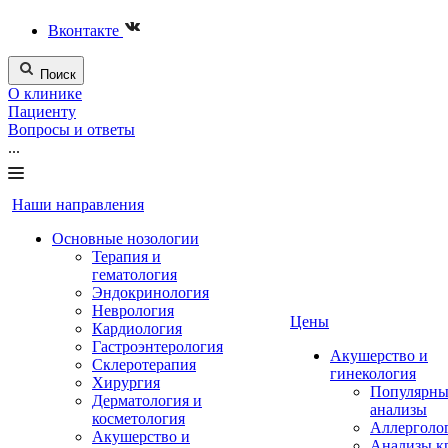
Вконтакте
Поиск
О клинике
Пациенту
Вопросы и ответы
...
Наши направления
Основные нозологии
Терапия и
гематология
Эндокринология
Неврология
Цены
Кардиология
Гастроэнтерология
Акушерство и
Склеротерапия
гинекология
Хирургия
Популярны
Дерматология и
анализы
косметология
Аллерголо
Акушерство и
Анализы к