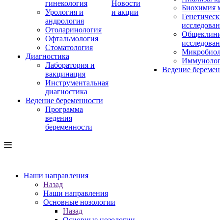
гинекология
Новости
Биохимия 
Урология и
и акции
Генетическ
андрология
исследова
Отоларинология
Общеклини
Офтальмология
исследова
Стоматология
Микробиол
Диагностика
Иммуноло
Лаборатория и
Ведение береме
вакцинация
Инструментальная
диагностика
Ведение беременности
Программа
ведения
беременности
Наши направления
Назад
Наши направления
Основные нозологии
Назад
Основные нозологии