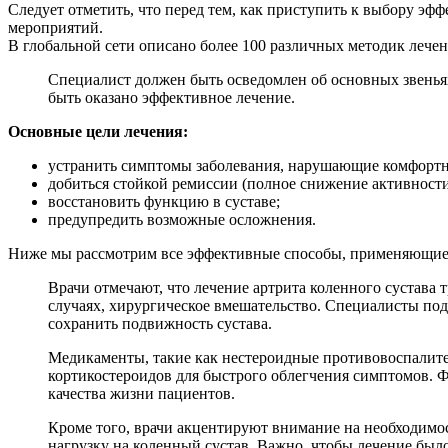
Следует отметить, что перед тем, как приступить к выбору эф
мероприятий.
В глобальной сети описано более 100 различных методик лечен
Специалист должен быть осведомлен об основных звеньях
быть оказано эффективное лечение.
Основные цели лечения:
устранить симптомы заболевания, нарушающие комфортн
добиться стойкой ремиссии (полное снижение активности
восстановить функцию в суставе;
предупредить возможные осложнения.
Ниже мы рассмотрим все эффективные способы, применяющиес
Врачи отмечают, что лечение артрита коленного сустава
случаях, хирургическое вмешательство. Специалисты под
сохранить подвижность сустава.
Медикаменты, такие как нестероидные противовоспалите
кортикостероидов для быстрого облегчения симптомов. 
качества жизни пациентов.
Кроме того, врачи акцентируют внимание на необходимос
нагрузку на коленный сустав. Важно, чтобы лечение был