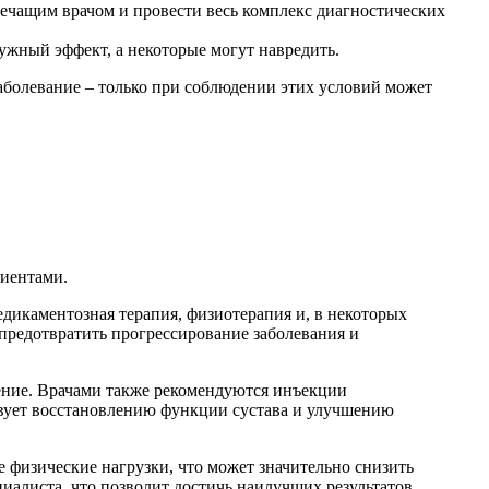
 лечащим врачом и провести весь комплекс диагностических
ужный эффект, а некоторые могут навредить.
аболевание – только при соблюдении этих условий может
иентами.
едикаментозная терапия, физиотерапия и, в некоторых
 предотвратить прогрессирование заболевания и
ение. Врачами также рекомендуются инъекции
твует восстановлению функции сустава и улучшению
 физические нагрузки, что может значительно снизить
алиста, что позволит достичь наилучших результатов.