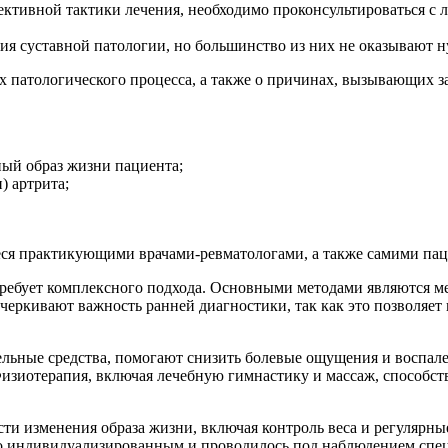
фективной тактики лечения, необходимо проконсультироваться с
ия суставной патологии, но большинство из них не оказывают н
 патологического процесса, а также о причинах, вызывающих з
ый образ жизни пациента;
) артрита;
я практикующими врачами-ревматологами, а также самими пац
 требует комплексного подхода. Основными методами являются м
черкивают важность ранней диагностики, так как это позволяет
льные средства, помогают снизить болевые ощущения и воспал
Физиотерапия, включая лечебную гимнастику и массаж, способс
ти изменения образа жизни, включая контроль веса и регулярные
о индивидуализированным и проводилось под наблюдением специ