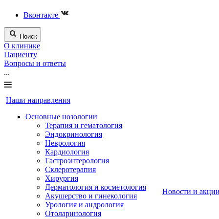
Вконтакте
Поиск
О клинике
Пациенту
Вопросы и ответы
...
Наши направления
Основные нозологии
Терапия и гематология
Эндокринология
Неврология
Кардиология
Гастроэнтерология
Склеротерапия
Хирургия
Дерматология и косметология
Новости и акци
Акушерство и гинекология
Урология и андрология
Отоларинология