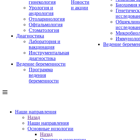
гинекология
Новости
Биохимия 
Урология и
и акции
Генетическ
андрология
исследова
Отоларинология
Общеклини
Офтальмология
исследова
Стоматология
Микробиол
Диагностика
Иммуноло
Лаборатория и
Ведение береме
вакцинация
Инструментальная
диагностика
Ведение беременности
Программа
ведения
беременности
Наши направления
Назад
Наши направления
Основные нозологии
Назад
Основные нозологии