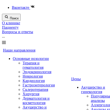
Вконтакте
Поиск
О клинике
Пациенту
Вопросы и ответы
...
Наши направления
Основные нозологии
Терапия и
гематология
Эндокринология
Неврология
Цены
Кардиология
Гастроэнтерология
Акушерство и
Склеротерапия
гинекология
Хирургия
Популярны
Дерматология и
анализы
косметология
Аллерголо
Акушерство и
Анализы к