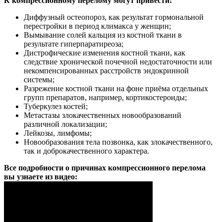
К компрессионному перелому могут привести:
Диффузный остеопороз, как результат гормональной
перестройки в период климакса у женщин;
Вымывание солей кальция из костной ткани в
результате гиперпаратиреоза;
Дистрофические изменения костной ткани, как
следствие хронической почечной недостаточности или
некомпенсированных расстройств эндокринной
системы;
Разрежение костной ткани на фоне приёма отдельных
групп препаратов, например, кортикостероиды;
Туберкулез костей;
Метастазы злокачественных новообразований
различной локализации;
Лейкозы, лимфомы;
Новообразования тела позвонка, как злокачественного,
так и доброкачественного характера.
Все подробности о причинах компрессионного перелома
вы узнаете из видео: