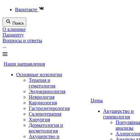
Вконтакте
Поиск
О клинике
Пациенту
Вопросы и ответы
...
Наши направления
Основные нозологии
Терапия и
гематология
Эндокринология
Неврология
Цены
Кардиология
Гастроэнтерология
Акушерство и
Склеротерапия
гинекология
Хирургия
Популярны
Дерматология и
анализы
косметология
Аллерголо
Акушерство и
Анализы к