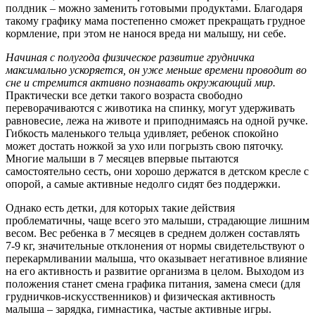
полдник – можно заменить готовыми продуктами. Благодаря
такому графику мама постепенно сможет прекращать грудное
кормление, при этом не нанося вреда ни малышу, ни себе.
Начиная с полугода физическое развитие грудничка
максимально ускоряется, он уже меньше времени проводит во
сне и стремится активно познавать окружающий мир.
Практически все детки такого возраста свободно
переворачиваются с животика на спинку, могут удерживать
равновесие, лежа на животе и приподнимаясь на одной ручке.
Гибкость маленького тельца удивляет, ребенок спокойно
может достать ножкой за ухо или погрызть свою пяточку.
Многие малыши в 7 месяцев впервые пытаются
самостоятельно сесть, они хорошо держатся в детском кресле с
опорой, а самые активные недолго сидят без поддержки.
Однако есть детки, для которых такие действия
проблематичны, чаще всего это малыши, страдающие лишним
весом. Вес ребенка в 7 месяцев в среднем должен составлять
7-9 кг, значительные отклонения от нормы свидетельствуют о
перекармливании малыша, что оказывает негативное влияние
на его активность и развитие организма в целом. Выходом из
положения станет смена графика питания, замена смеси (для
грудничков-искусственников) и физическая активность
малыша – зарядка, гимнастика, частые активные игры.