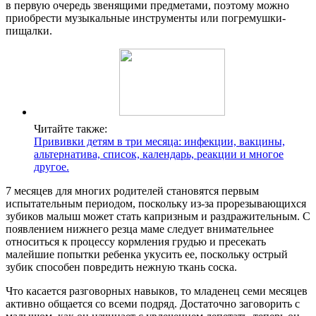
в первую очередь звенящими предметами, поэтому можно
приобрести музыкальные инструменты или погремушки-
пищалки.
Читайте также:
Прививки детям в три месяца: инфекции, вакцины,
альтернатива, список, календарь, реакции и многое
другое.
7 месяцев для многих родителей становятся первым
испытательным периодом, поскольку из-за прорезывающихся
зубиков малыш может стать капризным и раздражительным. С
появлением нижнего резца маме следует внимательнее
относиться к процессу кормления грудью и пресекать
малейшие попытки ребенка укусить ее, поскольку острый
зубик способен повредить нежную ткань соска.
Что касается разговорных навыков, то младенец семи месяцев
активно общается со всеми подряд. Достаточно заговорить с