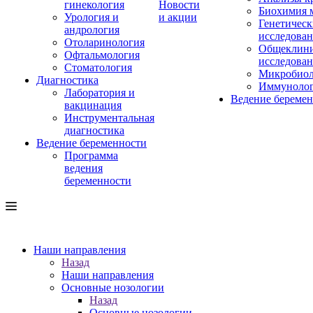
гинекология
Новости
Биохимия 
Урология и
и акции
Генетическ
андрология
исследова
Отоларинология
Общеклини
Офтальмология
исследова
Стоматология
Микробиол
Диагностика
Иммуноло
Лаборатория и
Ведение береме
вакцинация
Инструментальная
диагностика
Ведение беременности
Программа
ведения
беременности
Наши направления
Назад
Наши направления
Основные нозологии
Назад
Основные нозологии