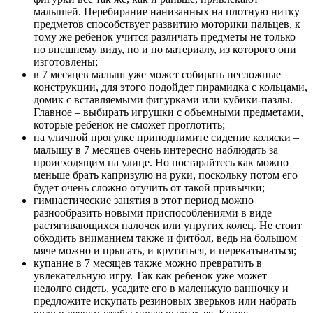
малышей. Перебирание нанизанных на плотную нитку
предметов способствует развитию моторики пальцев, к
тому же ребенок учится различать предметы не только
по внешнему виду, но и по материалу, из которого они
изготовлены;
в 7 месяцев малыш уже может собирать несложные
конструкции, для этого подойдет пирамидка с кольцами,
домик с вставляемыми фигурками или кубики-пазлы.
Главное – выбирать игрушки с объемными предметами,
которые ребенок не сможет проглотить;
на уличной прогулке приподнимите сидение коляски –
малышу в 7 месяцев очень интересно наблюдать за
происходящим на улице. Но постарайтесь как можно
меньше брать капризулю на руки, поскольку потом его
будет очень сложно отучить от такой привычки;
гимнастические занятия в этот период можно
разнообразить новыми приспособлениями в виде
растягивающихся палочек или упругих колец. Не стоит
обходить вниманием также и фитбол, ведь на большом
мяче можно и прыгать, и крутиться, и перекатываться;
купание в 7 месяцев также можно превратить в
увлекательную игру. Так как ребенок уже может
недолго сидеть, усадите его в маленькую ванночку и
предложите искупать резиновых зверьков или набрать