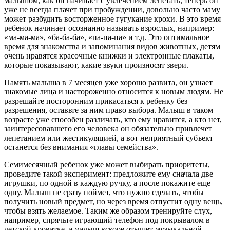
малышом, как он начинает с увлечением лепетать, теперь он
уже не всегда плачет при пробуждении, довольно часто маму
может разбудить восторженное гугукание крохи. В это время
ребенок начинает осознанно называть взрослых, например:
«ма-ма-ма», «ба-ба-ба», «па-па-па» и т.д. Это оптимальное
время для знакомства и запоминания видов животных, детям
очень нравятся красочные книжки и электронные плакаты,
которые показывают, какие звуки произносят звери.
Память малыша в 7 месяцев уже хорошо развита, он узнает
знакомые лица и настороженно относится к новым людям. Не
разрешайте посторонним прикасаться к ребенку без
разрешения, оставьте за ним право выбора. Малыш в таком
возрасте уже способен различать, кто ему нравится, а кто нет,
заинтересовавшего его человека он обязательно привлечет
лепетанием или жестикуляцией, а вот неприятный субъект
останется без внимания «главы семейства».
Семимесячный ребенок уже может выбирать приоритеты,
проведите такой эксперимент: предложите ему сначала две
игрушки, по одной в каждую ручку, а после покажите еще
одну. Малыш не сразу поймет, что нужно сделать, чтобы
получить новый предмет, но через время отпустит одну вещь,
чтобы взять желаемое. Таким же образом тренируйте слух,
например, спрячьте играющий телефон под покрывалом в
детской кроватке, а малыш вскоре отыщет музыкальной