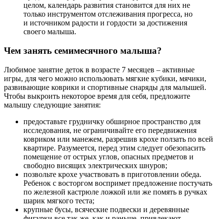
целом, календарь развития становится для них не
только инструментом отслеживания прогресса, но
и источником радости и гордости за достижения
своего малыша.
Чем занять семимесячного малыша?
Любимое занятие деток в возрасте 7 месяцев – активные
игры, для чего можно использовать мягкие кубики, мячики,
развивающие коврики и спортивные снаряды для малышей.
Чтобы выкроить некоторое время для себя, предложите
малышу следующие занятия:
предоставьте грудничку обширное пространство для
исследования, не ограничивайте его передвижения
ковриком или манежем, разрешив крохе ползать по всей
квартире. Разумеется, перед этим следует обезопасить
помещение от острых углов, опасных предметов и
свободно висящих электрических шнуров;
позвольте крохе участвовать в приготовлении обеда.
Ребенок с восторгом воспримет предложение постучать
по железной кастрюле ложкой или же помять в ручках
шарик мягкого теста;
крупные бусы, всяческие подвески и деревянные
фигурки все так же, как и раньше, привлекают