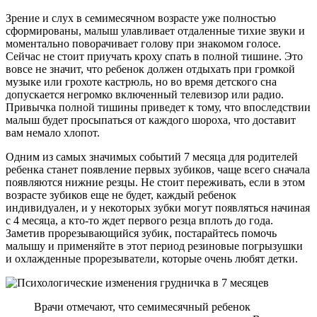
Зрение и слух в семимесячном возрасте уже полностью
сформированы, малыш улавливает отдаленные тихие звуки и
моментально поворачивает голову при знакомом голосе.
Сейчас не стоит приучать кроху спать в полной тишине. Это
вовсе не значит, что ребенок должен отдыхать при громкой
музыке или грохоте кастрюль, но во время детского сна
допускается негромко включенный телевизор или радио.
Привычка полной тишины приведет к тому, что впоследствии
малыш будет просыпаться от каждого шороха, что доставит
вам немало хлопот.
Одним из самых значимых событий 7 месяца для родителей
ребенка станет появление первых зубиков, чаще всего сначала
появляются нижние резцы. Не стоит переживать, если в этом
возрасте зубиков еще не будет, каждый ребенок
индивидуален, и у некоторых зубки могут появляться начиная
с 4 месяца, а кто-то ждет первого резца вплоть до года.
Заметив прорезывающийся зубик, постарайтесь помочь
малышу и применяйте в этот период резиновые погрызушки
и охлажденные прорезыватели, которые очень любят детки.
Врачи отмечают, что семимесячный ребенок