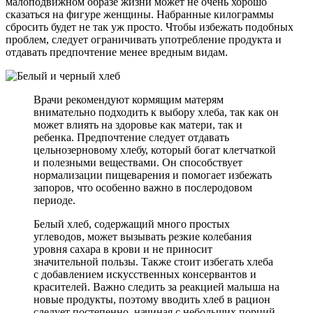
малоподвижном образе жизни может не очень хорошо
сказаться на фигуре женщины. Набранные килограммы
сбросить будет не так уж просто. Чтобы избежать подобных
проблем, следует ограничивать употребление продукта и
отдавать предпочтение менее вредным видам.
Врачи рекомендуют кормящим матерям
внимательно подходить к выбору хлеба, так как он
может влиять на здоровье как матери, так и
ребенка. Предпочтение следует отдавать
цельнозерновому хлебу, который богат клетчаткой
и полезными веществами. Он способствует
нормализации пищеварения и помогает избежать
запоров, что особенно важно в послеродовом
периоде.
Белый хлеб, содержащий много простых
углеводов, может вызывать резкие колебания
уровня сахара в крови и не приносит
значительной пользы. Также стоит избегать хлеба
с добавлением искусственных консервантов и
красителей. Важно следить за реакцией малыша на
новые продукты, поэтому вводить хлеб в рацион
следует постепенно, начиная с небольших порций.