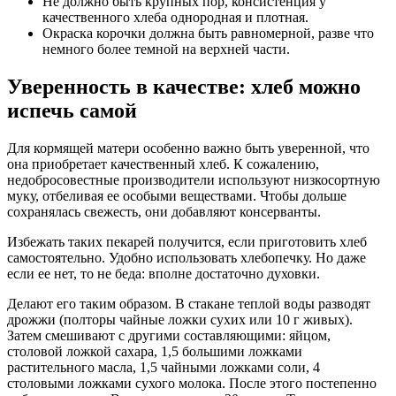
Не должно быть крупных пор, консистенция у
качественного хлеба однородная и плотная.
Окраска корочки должна быть равномерной, разве что
немного более темной на верхней части.
Уверенность в качестве: хлеб можно
испечь самой
Для кормящей матери особенно важно быть уверенной, что
она приобретает качественный хлеб. К сожалению,
недобросовестные производители используют низкосортную
муку, отбеливая ее особыми веществами. Чтобы дольше
сохранялась свежесть, они добавляют консерванты.
Избежать таких пекарей получится, если приготовить хлеб
самостоятельно. Удобно использовать хлебопечку. Но даже
если ее нет, то не беда: вполне достаточно духовки.
Делают его таким образом. В стакане теплой воды разводят
дрожжи (полторы чайные ложки сухих или 10 г живых).
Затем смешивают с другими составляющими: яйцом,
столовой ложкой сахара, 1,5 большими ложками
растительного масла, 1,5 чайными ложками соли, 4
столовыми ложками сухого молока. После этого постепенно