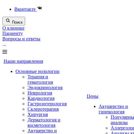
Вконтакте
Поиск
О клинике
Пациенту
Вопросы и ответы
...
Наши направления
Основные нозологии
Терапия и
гематология
Эндокринология
Неврология
Цены
Кардиология
Гастроэнтерология
Акушерство и
Склеротерапия
гинекология
Хирургия
Популярны
Дерматология и
анализы
косметология
Аллерголо
Акушерство и
Анализы к