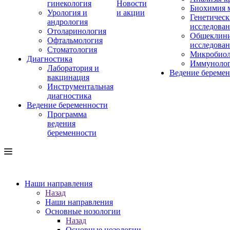
гинекология
Новости
Биохимия 
Урология и
и акции
Генетическ
андрология
исследова
Отоларинология
Общеклини
Офтальмология
исследова
Стоматология
Микробиол
Диагностика
Иммуноло
Лаборатория и
Ведение береме
вакцинация
Инструментальная
диагностика
Ведение беременности
Программа
ведения
беременности
Наши направления
Назад
Наши направления
Основные нозологии
Назад
Основные нозологии