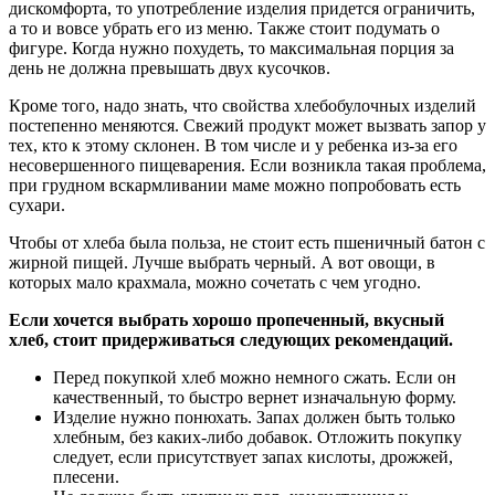
дискомфорта, то употребление изделия придется ограничить,
а то и вовсе убрать его из меню. Также стоит подумать о
фигуре. Когда нужно похудеть, то максимальная порция за
день не должна превышать двух кусочков.
Кроме того, надо знать, что свойства хлебобулочных изделий
постепенно меняются. Свежий продукт может вызвать запор у
тех, кто к этому склонен. В том числе и у ребенка из-за его
несовершенного пищеварения. Если возникла такая проблема,
при грудном вскармливании маме можно попробовать есть
сухари.
Чтобы от хлеба была польза, не стоит есть пшеничный батон с
жирной пищей. Лучше выбрать черный. А вот овощи, в
которых мало крахмала, можно сочетать с чем угодно.
Если хочется выбрать хорошо пропеченный, вкусный
хлеб, стоит придерживаться следующих рекомендаций.
Перед покупкой хлеб можно немного сжать. Если он
качественный, то быстро вернет изначальную форму.
Изделие нужно понюхать. Запах должен быть только
хлебным, без каких-либо добавок. Отложить покупку
следует, если присутствует запах кислоты, дрожжей,
плесени.