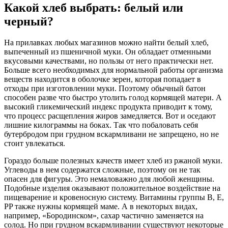
Какой хлеб выбрать: белый или
черный?
На прилавках любых магазинов можно найти белый хлеб,
выпеченный из пшеничной муки. Он обладает отменными
вкусовыми качествами, но пользы от него практически нет.
Больше всего необходимых для нормальной работы организма
веществ находится в оболочке зерен, которая попадает в
отходы при изготовлении муки. Поэтому обычный батон
способен разве что быстро утолить голод кормящей матери. А
высокий гликемический индекс продукта приводит к тому,
что процесс расщепления жиров замедляется. Вот и оседают
лишние килограммы на боках. Так что побаловать себя
бутербродом при грудном вскармливани не запрещено, но не
стоит увлекаться.
Гораздо больше полезных качеств имеет хлеб из ржаной муки.
Углеводы в нем содержатся сложные, поэтому он не так
опасен для фигуры. Это немаловажно для любой женщины.
Подобные изделия оказывают положительное воздействие на
пищеварение и кровеносную систему. Витамины группы B, E,
PP также нужны кормящей маме. А в некоторых видах,
например, «Бородинском», сахар частично заменяется на
солод. Но при грудном вскармливании существуют некоторые