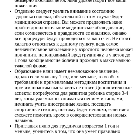
безмерно любящая деток няня удовлетворит все ваши
пожелания.
Отдельно следует уделить внимание состоянию
здоровья сиделки, обязательной в этом случае будет
медицинская справка. Вы можете предложить няне
пройти дополнительное медицинское обследование,
если сомневаетесь в правдивости ее анализов, однако
все процедуры будут проводиться за ваш счет. Не стоит
халатно относиться к данному пункту, ведь самое
незначительное заболевание у взрослого человека может
причинить непоправимый вред грудничку, а у деток до
1 года вообще многие болезни проходят в максимально
тяжелой форме.
Образование няни имеет немаловажное значение,
однако если малышу 1 год или меньше, то особых
требований к применяемым методикам воспитания и
прочим нюансам выставлять не стоит. Дополнительные
аспекты потребуются для развития ребенка старше 3-4
лет, когда уже можно заниматься пением и танцами,
начинать учить иностранные языки, посещать
спортивные секции, поэтому будет неплохо, если няня
сможете помогать крохе в совершенствовании новых
навыков.
Приглашая няню для грудничка возрастом 1 год и
меньше, убедитесь в том, что она умеет правильно