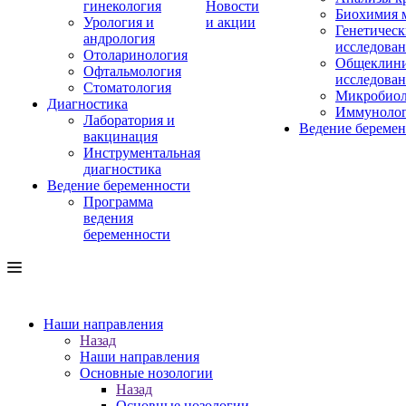
гинекология
Новости
Биохимия 
Урология и
и акции
Генетическ
андрология
исследова
Отоларинология
Общеклини
Офтальмология
исследова
Стоматология
Микробиол
Диагностика
Иммуноло
Лаборатория и
Ведение береме
вакцинация
Инструментальная
диагностика
Ведение беременности
Программа
ведения
беременности
Наши направления
Назад
Наши направления
Основные нозологии
Назад
Основные нозологии