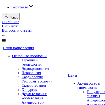
Вконтакте
Поиск
О клинике
Пациенту
Вопросы и ответы
...
Наши направления
Основные нозологии
Терапия и
гематология
Эндокринология
Неврология
Цены
Кардиология
Гастроэнтерология
Акушерство и
Склеротерапия
гинекология
Хирургия
Популярны
Дерматология и
анализы
косметология
Аллерголо
Акушерство и
Анализы к