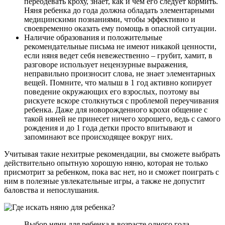
переодевать кроху, знает, как и чем его следует кормить.
Няня ребенка до года должна обладать элементарными
медицинскими познаниями, чтобы эффективно и
своевременно оказать ему помощь в опасной ситуации.
Наличие образования и положительные
рекомендательные письма не имеют никакой ценности,
если няня ведет себя невежественно – грубит, хамит, в
разговоре использует нецензурные выражения,
неправильно произносит слова, не знает элементарных
вещей. Помните, что малыш в 1 год активно копирует
поведение окружающих его взрослых, поэтому вы
рискуете вскоре столкнуться с проблемой переучивания
ребенка. Даже для новорожденного крохи общение с
такой няней не принесет ничего хорошего, ведь с самого
рождения и до 1 года детки просто впитывают и
запоминают все происходящее вокруг них.
Учитывая такие нехитрые рекомендации, вы сможете выбрать
действительно опытную хорошую няню, которая не только
присмотрит за ребенком, пока вас нет, но и сможет поиграть с
ним в полезные увлекательные игры, а также не допустит
баловства и непослушания.
Выбор няни для ребенка в возрасте одного года —