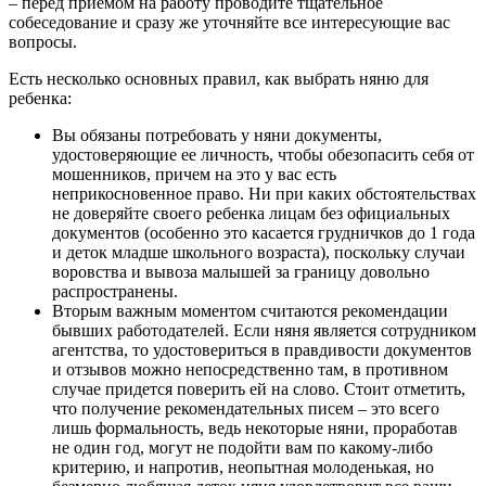
– перед приемом на работу проводите тщательное
собеседование и сразу же уточняйте все интересующие вас
вопросы.
Есть несколько основных правил, как выбрать няню для
ребенка:
Вы обязаны потребовать у няни документы,
удостоверяющие ее личность, чтобы обезопасить себя от
мошенников, причем на это у вас есть
неприкосновенное право. Ни при каких обстоятельствах
не доверяйте своего ребенка лицам без официальных
документов (особенно это касается грудничков до 1 года
и деток младше школьного возраста), поскольку случаи
воровства и вывоза малышей за границу довольно
распространены.
Вторым важным моментом считаются рекомендации
бывших работодателей. Если няня является сотрудником
агентства, то удостовериться в правдивости документов
и отзывов можно непосредственно там, в противном
случае придется поверить ей на слово. Стоит отметить,
что получение рекомендательных писем – это всего
лишь формальность, ведь некоторые няни, проработав
не один год, могут не подойти вам по какому-либо
критерию, и напротив, неопытная молоденькая, но