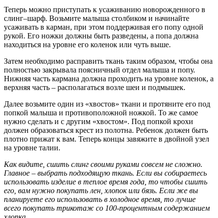
Теперь можно приступать к усаживанию новорожденного в
слинг–шарф. Возьмите малыша столбиком и начинайте
усаживать в карман, при этом поддерживая его попу одной
рукой. Его ножки должны быть разведены, а попа должна
находиться на уровне его коленок или чуть выше.
Затем необходимо расправить ткань таким образом, чтобы она
полностью закрывала поясничный отдел малыша и попу.
Нижняя часть кармана должна проходить на уровне коленок, а
верхняя часть – располагаться возле шеи и подмышек.
Далее возьмите один из «хвостов» ткани и протяните его под
попкой малыша и противоположной ножкой. То же самое
нужно сделать и с другим «хвостом». Под попкой крохи
должен образоваться крест из полотна. Ребенок должен быть
плотно прижат к вам. Теперь концы завяжите в двойной узел
на уровне талии.
Как видите, сшить слинг своими руками совсем не сложно.
Главное – выбрать подходящую ткань. Если вы собираетесь
использовать изделие в теплое время года, то чтобы сшить
его, вам нужно покупать лен, хлопок или бязь. Если же вы
планируете его использовать в холодное время, то лучше
всего покупать трикотаж со 100-процентным содержанием
хлопка.