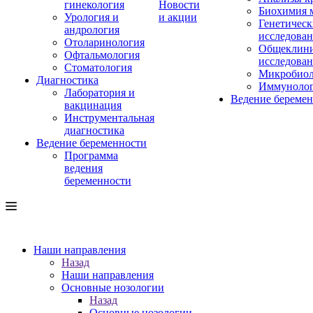
гинекология
Новости
Биохимия 
Урология и
и акции
Генетическ
андрология
исследова
Отоларинология
Общеклини
Офтальмология
исследова
Стоматология
Микробиол
Диагностика
Иммуноло
Лаборатория и
Ведение береме
вакцинация
Инструментальная
диагностика
Ведение беременности
Программа
ведения
беременности
Наши направления
Назад
Наши направления
Основные нозологии
Назад
Основные нозологии