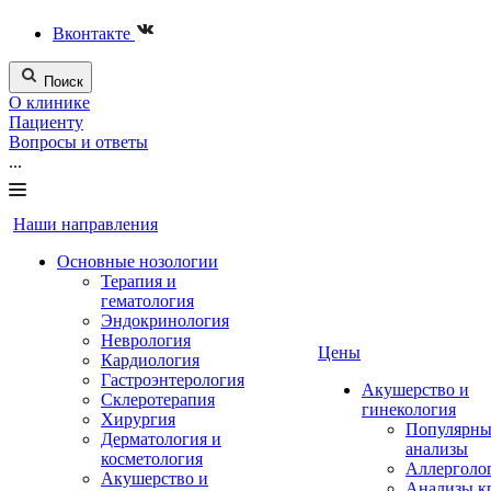
Вконтакте
Поиск
О клинике
Пациенту
Вопросы и ответы
...
Наши направления
Основные нозологии
Терапия и
гематология
Эндокринология
Неврология
Цены
Кардиология
Гастроэнтерология
Акушерство и
Склеротерапия
гинекология
Хирургия
Популярны
Дерматология и
анализы
косметология
Аллерголо
Акушерство и
Анализы к