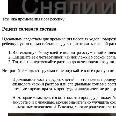
Техника промывания носа ребенку
Рецепт солевого состава
Идеальным средством для промывания носовых ходов новорожд
ребенку нужно прямо сейчас, следует приготовить солевой рас
В стеклянную банку влейте пол-литра остуженной кипяч
Смешайте ее с четвертинкой чайной ложки морской соли.
Тщательно перемешайте раствор до исчезновения крупин
Не трогайте жидкость руками и не опускайте в нее грязную пип
Промывание носа у грудных детей — это важная процеду
физиологический раствор или специальные солевые раст
помогает предотвратить простуды и аллергические реакц
Некоторые мамы делятся опытом, что процедура может быт
аккуратно и с любовью, можно значительно улучшить сос
возможных осложнений. В целом, многие родители считаю