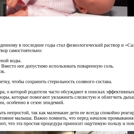
енному в последние годы стал физиологический раствор и «Сал
твор самостоятельно:
еной воды.
 Вместо нее допустимо использовать поваренную соль.
ок.
етку, чтобы сохранить стерильность соляного состава.
ра, о которой родители часто обсуждают в поисках эффективны
воры, которые помогают увлажнить слизистую и облегчить дыха
ии, особенно в сезон эпидемий.
ь непростой, так как маленькие дети не всегда спокойно реагир
тояние малыша. Важно помнить, что перед началом промывания с
т, что эта простая процедура приносит ощутимую пользу и помо