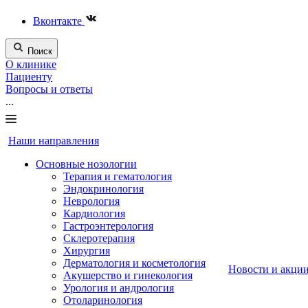
Вконтакте
Поиск
О клинике
Пациенту
Вопросы и ответы
...
Наши направления
Основные нозологии
Терапия и гематология
Эндокринология
Неврология
Кардиология
Гастроэнтерология
Склеротерапия
Хирургия
Дерматология и косметология
Новости и акци
Акушерство и гинекология
Урология и андрология
Отоларинология