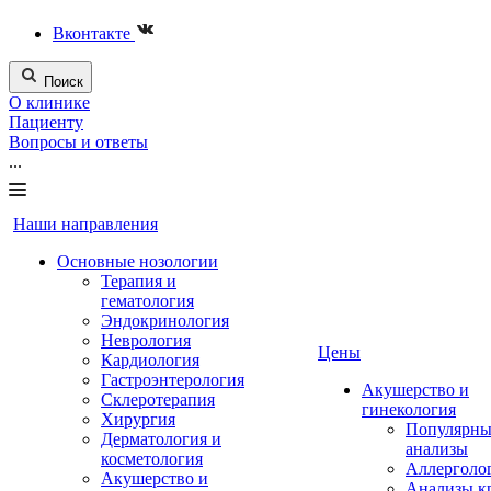
Вконтакте
Поиск
О клинике
Пациенту
Вопросы и ответы
...
Наши направления
Основные нозологии
Терапия и
гематология
Эндокринология
Неврология
Цены
Кардиология
Гастроэнтерология
Акушерство и
Склеротерапия
гинекология
Хирургия
Популярны
Дерматология и
анализы
косметология
Аллерголо
Акушерство и
Анализы к