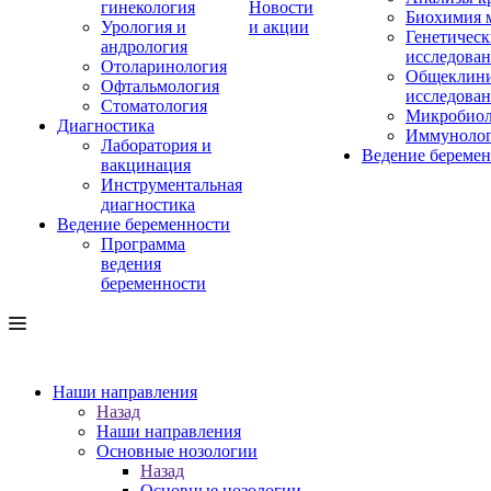
гинекология
Новости
Биохимия 
Урология и
и акции
Генетическ
андрология
исследова
Отоларинология
Общеклини
Офтальмология
исследова
Стоматология
Микробиол
Диагностика
Иммуноло
Лаборатория и
Ведение береме
вакцинация
Инструментальная
диагностика
Ведение беременности
Программа
ведения
беременности
Наши направления
Назад
Наши направления
Основные нозологии
Назад
Основные нозологии