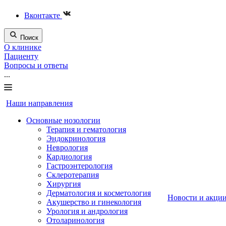
Вконтакте
Поиск
О клинике
Пациенту
Вопросы и ответы
...
Наши направления
Основные нозологии
Терапия и гематология
Эндокринология
Неврология
Кардиология
Гастроэнтерология
Склеротерапия
Хирургия
Дерматология и косметология
Новости и акци
Акушерство и гинекология
Урология и андрология
Отоларинология