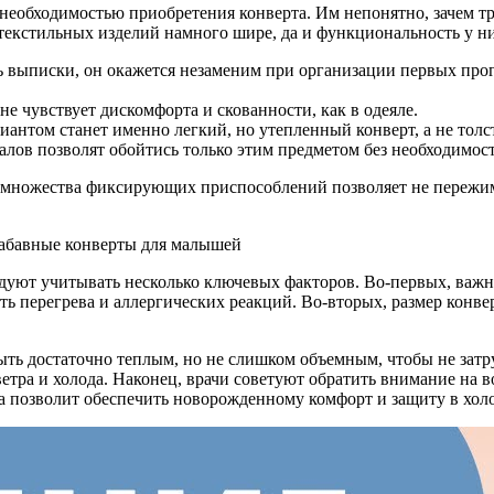
необходимостью приобретения конверта. Им непонятно, зачем тра
 текстильных изделий намного шире, да и функциональность у н
ь выписки, он окажется незаменим при организации первых прог
не чувствует дискомфорта и скованности, как в одеяле.
антом станет именно легкий, но утепленный конверт, а не толст
иалов позволят обойтись только этим предметом без необходимо
е множества фиксирующих приспособлений позволяет не пережима
уют учитывать несколько ключевых факторов. Во-первых, важна 
ь перегрева и аллергических реакций. Во-вторых, размер конвер
ыть достаточно теплым, но не слишком объемным, чтобы не затр
етра и холода. Наконец, врачи советуют обратить внимание на в
 позволит обеспечить новорожденному комфорт и защиту в холо