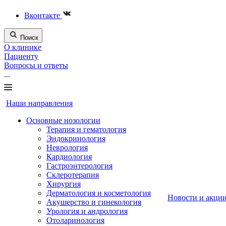
Вконтакте
Поиск
О клинике
Пациенту
Вопросы и ответы
...
Наши направления
Основные нозологии
Терапия и гематология
Эндокринология
Неврология
Кардиология
Гастроэнтерология
Склеротерапия
Хирургия
Дерматология и косметология
Новости и акци
Акушерство и гинекология
Урология и андрология
Отоларинология