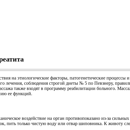
реатита
йствия на этиологические факторы, патогенетические процессы и
го лечения, соблюдения строгой диеты № 5 по Певзнеру, прави
ссажа также входят в программу реабилитации больного. Масса
нию ее функций.
ническое воздействие на орган противопоказано из-за сильных 
ток, пить только чистую воду или отвар шиповника. К животу с