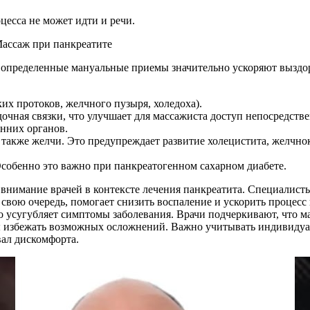
цесса не может идти и речи.
ии определенные мануальные приемы значительно ускоряют вызд
х протоков, желчного пузыря, холедоха).
чная связки, что улучшает для массажиста доступ непосредстве
нних органов.
 также желчи. Это предупреждает развитие холецистита, желчн
собенно это важно при панкреатогенном сахарном диабете.
 внимание врачей в контексте лечения панкреатита. Специалис
 свою очередь, помогает снизить воспаление и ускорить процесс
то усугубляет симптомы заболевания. Врачи подчеркивают, что
ы избежать возможных осложнений. Важно учитывать индивидуа
вал дискомфорта.