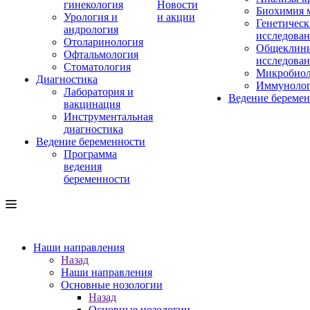
гинекология
Новости
Биохимия 
Урология и
и акции
Генетическ
андрология
исследова
Отоларинология
Общеклини
Офтальмология
исследова
Стоматология
Микробиол
Диагностика
Иммуноло
Лаборатория и
Ведение береме
вакцинация
Инструментальная
диагностика
Ведение беременности
Программа
ведения
беременности
Наши направления
Назад
Наши направления
Основные нозологии
Назад
Основные нозологии