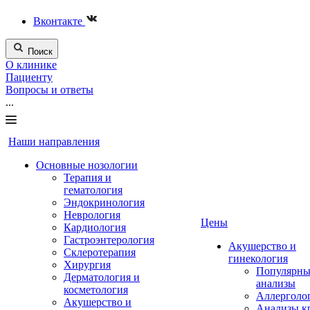
Вконтакте
Поиск
О клинике
Пациенту
Вопросы и ответы
...
Наши направления
Основные нозологии
Терапия и
гематология
Эндокринология
Неврология
Цены
Кардиология
Гастроэнтерология
Акушерство и
Склеротерапия
гинекология
Хирургия
Популярны
Дерматология и
анализы
косметология
Аллерголо
Акушерство и
Анализы к