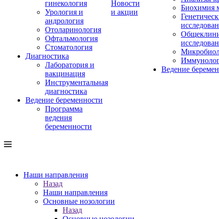
гинекология
Новости
Биохимия 
Урология и
и акции
Генетическ
андрология
исследова
Отоларинология
Общеклини
Офтальмология
исследова
Стоматология
Микробиол
Диагностика
Иммуноло
Лаборатория и
Ведение береме
вакцинация
Инструментальная
диагностика
Ведение беременности
Программа
ведения
беременности
Наши направления
Назад
Наши направления
Основные нозологии
Назад
Основные нозологии