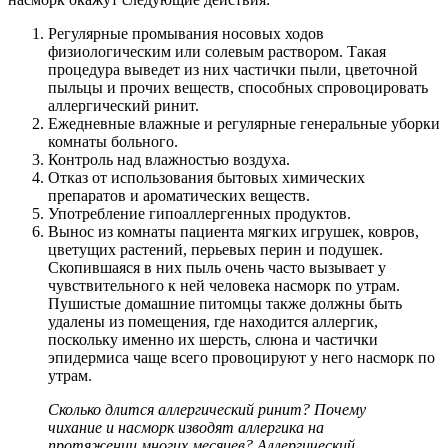
Регулярные промывания носовых ходов
физиологическим или солевым раствором. Такая
процедура выведет из них частички пыли, цветочной
пыльцы и прочих веществ, способных спровоцировать
аллергический ринит.
Ежедневные влажные и регулярные генеральные уборки
комнаты больного.
Контроль над влажностью воздуха.
Отказ от использования бытовых химических
препаратов и ароматических веществ.
Употребление гипоаллергенных продуктов.
Вынос из комнаты пациента мягких игрушек, ковров,
цветущих растений, перьевых перин и подушек.
Скопившаяся в них пыль очень часто вызывает у
чувствительного к ней человека насморк по утрам.
Пушистые домашние питомцы также должны быть
удалены из помещения, где находится аллергик,
поскольку именно их шерсть, слюна и частички
эпидермиса чаще всего провоцируют у него насморк по
утрам.
Сколько длится
аллергический ринит? Почему
чихание и насморк изводят аллергика на
протяжении многих месяцев? Аллергический