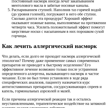
Постоянный насморк иногда лечат закапыванием
ментолового масла в забитые носовые каналы.
Распариванием ступней. Наполнив таз горячей водой
(до уровня голеней), погружают в него обе ступни.
Сколько длится эта процедура? Хороший эффект
оказывают ножные ванны, выполняемые на протяжении
четверти часа. Усилить положительный эффект помогут
шерстяные носки с насыпанным в них порошком сухой
горчицы.
Как лечить аллергический насморк
Что делать, если долго не проходит насморк аллергической
этиологии? Почему даже применение самых современных
препаратов не приводит к быстрому исцелению? Его
эффективное лечение возможно только после устранения
определенного аллергена, вызывающего насморк и частое
чихание. Если он был точно установлен в ходе ряда
специфических анализов, пациенту назначается курс
антигистаминных препаратов, сосудосуживающих спреев и
капель, гормональных аэрозолей и мазей.
Если причины аллергической реакции так и остались
неустановленными, терапевтическое воздействие на затяжной
насморк окажут следующие действия: