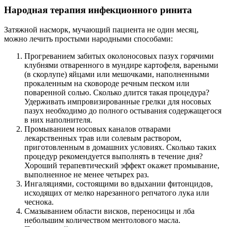
Народная терапия инфекционного ринита
Затяжной насморк, мучающий пациента не один месяц,
можно лечить простыми народными способами:
Прогреванием забитых околоносовых пазух горячими
клубнями отваренного в мундире картофеля, вареными
(в скорлупе) яйцами или мешочками, наполненными
прокаленным на сковороде речным песком или
поваренной солью. Сколько длится такая процедура?
Удерживать импровизированные грелки для носовых
пазух необходимо до полного остывания содержащегося
в них наполнителя.
Промыванием носовых каналов отварами
лекарственных трав или солевым раствором,
приготовленным в домашних условиях. Сколько таких
процедур рекомендуется выполнять в течение дня?
Хороший терапевтический эффект окажет промывание,
выполненное не менее четырех раз.
Ингаляциями, состоящими во вдыхании фитонцидов,
исходящих от мелко нарезанного репчатого лука или
чеснока.
Смазыванием области висков, переносицы и лба
небольшим количеством ментолового масла.