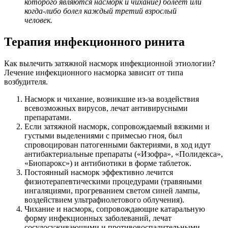
которого являются насморк и чихание) болеет или
когда-либо болел каждый третий взрослый
человек.
Терапия инфекционного ринита
Как вылечить затяжной насморк инфекционной этиологии?
Лечение инфекционного насморка зависит от типа
возбудителя.
Насморк и чихание, возникшие из-за воздействия
всевозможных вирусов, лечат антивирусными
препаратами.
Если затяжной насморк, сопровождаемый вязкими и
густыми выделениями с примесью гноя, был
спровоцирован патогенными бактериями, в ход идут
антибактериальные препараты («Изофра», «Полидекса»,
«Биопарокс») и антибиотики в форме таблеток.
Постоянный насморк эффективно лечится
физиотерапевтическими процедурами (травяными
ингаляциями, прогреванием светом синей лампы,
воздействием ультрафиолетового облучения).
Чихание и насморк, сопровождающие катаральную
форму инфекционных заболеваний, лечат
сосудосуживающими и противовоспалительными