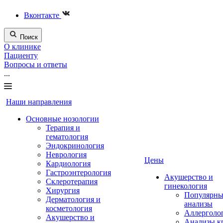
Вконтакте
Поиск
О клинике
Пациенту
Вопросы и ответы
...
Наши направления
Основные нозологии
Терапия и
гематология
Эндокринология
Неврология
Цены
Кардиология
Гастроэнтерология
Акушерство и
Склеротерапия
гинекология
Хирургия
Популярны
Дерматология и
анализы
косметология
Аллерголо
Акушерство и
Анализы к