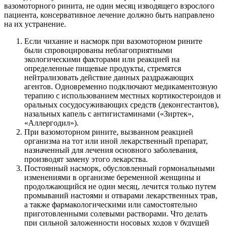
вазомоторного ринита, не один месяц изводящего взрослого
пациента, консервативное лечение должно быть направлено
на их устранение.
Если чихание и насморк при вазомоторном рините
были спровоцированы неблагоприятными
экологическими факторами или реакцией на
определенные пищевые продукты, стремятся
нейтрализовать действие данных раздражающих
агентов. Одновременно подключают медикаментозную
терапию с использованием местных кортикостероидов и
оральных сосудосуживающих средств (деконгестантов),
назальных капель с антигистаминами («Зиртек»,
«Аллергодил»).
При вазомоторном рините, вызванном реакцией
организма на тот или иной лекарственный препарат,
назначенный для лечения основного заболевания,
производят замену этого лекарства.
Постоянный насморк, обусловленный гормональными
изменениями в организме беременной женщины и
продолжающийся не один месяц, лечится только путем
промываний настоями и отварами лекарственных трав,
а также фармакологическими или самостоятельно
приготовленными солевыми растворами. Что делать
при сильной заложенности носовых ходов у будущей