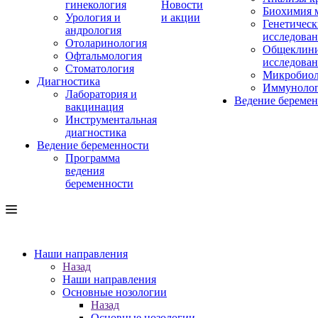
гинекология
Новости
Биохимия 
Урология и
и акции
Генетическ
андрология
исследова
Отоларинология
Общеклини
Офтальмология
исследова
Стоматология
Микробиол
Диагностика
Иммуноло
Лаборатория и
Ведение береме
вакцинация
Инструментальная
диагностика
Ведение беременности
Программа
ведения
беременности
Наши направления
Назад
Наши направления
Основные нозологии
Назад
Основные нозологии