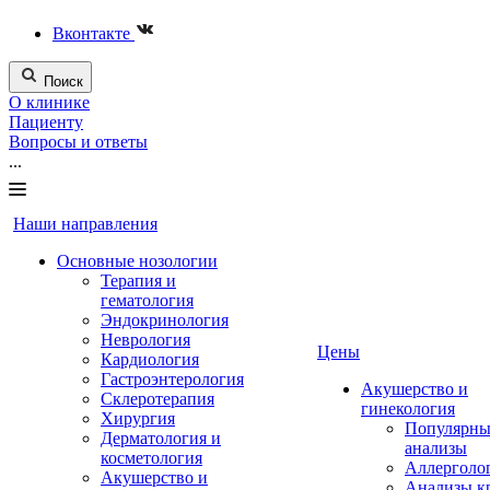
Вконтакте
Поиск
О клинике
Пациенту
Вопросы и ответы
...
Наши направления
Основные нозологии
Терапия и
гематология
Эндокринология
Неврология
Цены
Кардиология
Гастроэнтерология
Акушерство и
Склеротерапия
гинекология
Хирургия
Популярны
Дерматология и
анализы
косметология
Аллерголо
Акушерство и
Анализы к