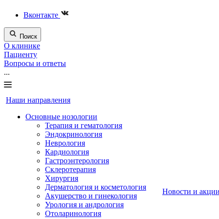
Вконтакте
Поиск
О клинике
Пациенту
Вопросы и ответы
...
Наши направления
Основные нозологии
Терапия и гематология
Эндокринология
Неврология
Кардиология
Гастроэнтерология
Склеротерапия
Хирургия
Дерматология и косметология
Новости и акци
Акушерство и гинекология
Урология и андрология
Отоларинология