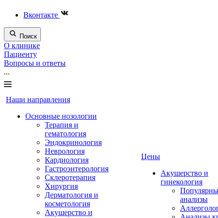
Вконтакте
Поиск
О клинике
Пациенту
Вопросы и ответы
...
Наши направления
Основные нозологии
Терапия и
гематология
Эндокринология
Неврология
Цены
Кардиология
Гастроэнтерология
Акушерство и
Склеротерапия
гинекология
Хирургия
Популярны
Дерматология и
анализы
косметология
Аллерголо
Акушерство и
Анализы к