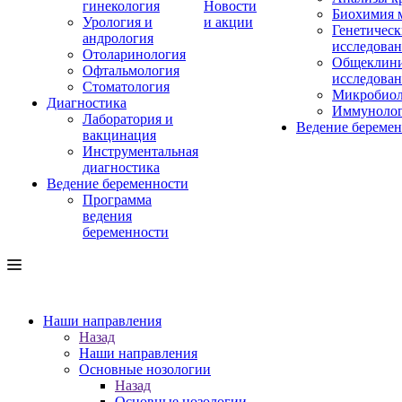
гинекология
Новости
Биохимия 
Урология и
и акции
Генетическ
андрология
исследова
Отоларинология
Общеклини
Офтальмология
исследова
Стоматология
Микробиол
Диагностика
Иммуноло
Лаборатория и
Ведение береме
вакцинация
Инструментальная
диагностика
Ведение беременности
Программа
ведения
беременности
Наши направления
Назад
Наши направления
Основные нозологии
Назад
Основные нозологии