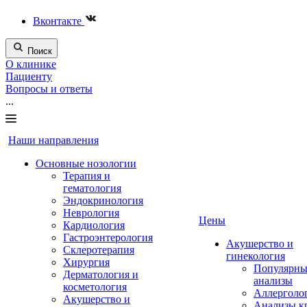
Вконтакте
Поиск
О клинике
Пациенту
Вопросы и ответы
...
Наши направления
Основные нозологии
Терапия и
гематология
Эндокринология
Неврология
Цены
Кардиология
Гастроэнтерология
Акушерство и
Склеротерапия
гинекология
Хирургия
Популярны
Дерматология и
анализы
косметология
Аллерголо
Акушерство и
Анализы к