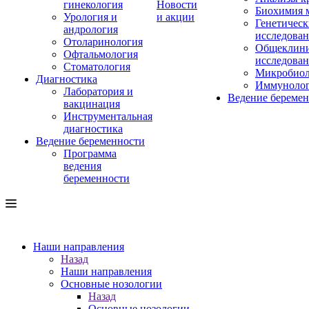
гинекология
Новости
Биохимия 
Урология и
и акции
Генетическ
андрология
исследова
Отоларинология
Общеклини
Офтальмология
исследова
Стоматология
Микробиол
Диагностика
Иммуноло
Лаборатория и
Ведение береме
вакцинация
Инструментальная
диагностика
Ведение беременности
Программа
ведения
беременности
Наши направления
Назад
Наши направления
Основные нозологии
Назад
Основные нозологии