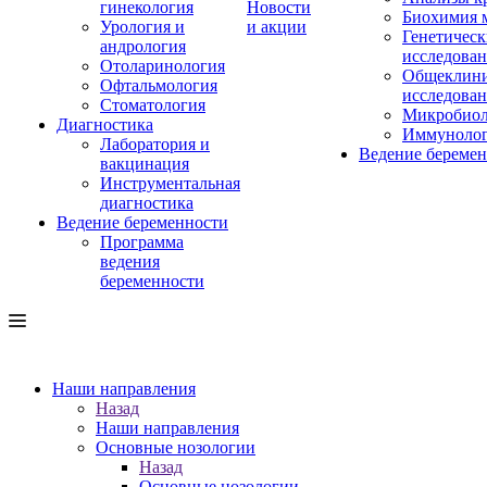
гинекология
Новости
Биохимия 
Урология и
и акции
Генетическ
андрология
исследова
Отоларинология
Общеклини
Офтальмология
исследова
Стоматология
Микробиол
Диагностика
Иммуноло
Лаборатория и
Ведение береме
вакцинация
Инструментальная
диагностика
Ведение беременности
Программа
ведения
беременности
Наши направления
Назад
Наши направления
Основные нозологии
Назад
Основные нозологии