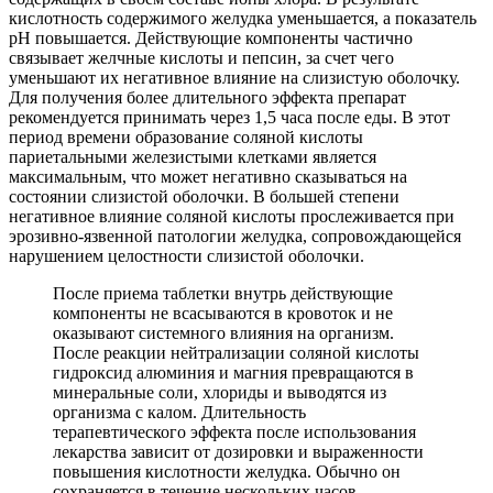
кислотность содержимого желудка уменьшается, а показатель
рН повышается. Действующие компоненты частично
связывает желчные кислоты и пепсин, за счет чего
уменьшают их негативное влияние на слизистую оболочку.
Для получения более длительного эффекта препарат
рекомендуется принимать через 1,5 часа после еды. В этот
период времени образование соляной кислоты
париетальными железистыми клетками является
максимальным, что может негативно сказываться на
состоянии слизистой оболочки. В большей степени
негативное влияние соляной кислоты прослеживается при
эрозивно-язвенной патологии желудка, сопровождающейся
нарушением целостности слизистой оболочки.
После приема таблетки внутрь действующие
компоненты не всасываются в кровоток и не
оказывают системного влияния на организм.
После реакции нейтрализации соляной кислоты
гидроксид алюминия и магния превращаются в
минеральные соли, хлориды и выводятся из
организма с калом. Длительность
терапевтического эффекта после использования
лекарства зависит от дозировки и выраженности
повышения кислотности желудка. Обычно он
сохраняется в течение нескольких часов.