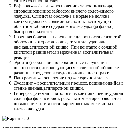
синтез соляной кислоты.
Рефлюкс-эзофагит – воспаление стенок пищевода,
спровоцированное забросом кислого содержимого
желудка. Слизистая оболочка в норме не должна
контактировать с соляной кислотой, поэтому при
обратном забросе содержимого желудка (рефлюкс)
быстро воспаляется.
Язвенная болезнь – нарушение целостности слизистой
оболочки, которое локализуется в желудке или
двенадцатиперстной кишке. При контакте с соляной
кислотой развивается выраженная воспалительная
реакция.
Эрозии (небольшие поверхностные нарушения
целостности), локализующиеся в слизистой оболочке
различных отделов желудочно-кишечного тракта.
Панкреатит – воспаление поджелудочной железы.
Дуоденит – воспалительный процесс, развивающийся в
стенке двенадцатиперстной кишки.
Гиперфосфатемия – патологическое повышение уровня
солей фосфора в крови, результатом которого является
повышение активности париетальных железистых
клеток желудка.