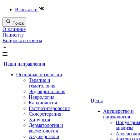
Вконтакте
Поиск
О клинике
Пациенту
Вопросы и ответы
...
Наши направления
Основные нозологии
Терапия и
гематология
Эндокринология
Неврология
Цены
Кардиология
Гастроэнтерология
Акушерство и
Склеротерапия
гинекология
Хирургия
Популярны
Дерматология и
анализы
косметология
Аллерголо
Акушерство и
Анализы к