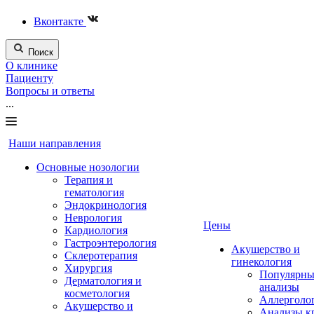
Вконтакте
Поиск
О клинике
Пациенту
Вопросы и ответы
...
Наши направления
Основные нозологии
Терапия и
гематология
Эндокринология
Неврология
Цены
Кардиология
Гастроэнтерология
Акушерство и
Склеротерапия
гинекология
Хирургия
Популярны
Дерматология и
анализы
косметология
Аллерголо
Акушерство и
Анализы к