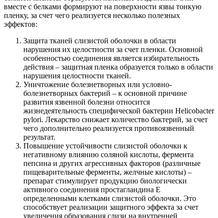
вместе с белками формируют на поверхности язвы тонкую
пленку, за счет чего реализуется несколько полезных
эффектов:
Защита тканей слизистой оболочки в области
нарушения их целостности за счет пленки. Основной
особенностью соединения является избирательность
действия – защитная пленка образуется только в области
нарушения целостности тканей.
Уничтожение болезнетворных или условно-
болезнетворных бактерий – к основной причине
развития язвенной болезни относится
жизнедеятельность специфической бактерии Helicobacter
pylori. Лекарство снижает количество бактерий, за счет
чего дополнительно реализуется противоязвенный
результат.
Повышение устойчивости слизистой оболочки к
негативному влиянию соляной кислоты, фермента
пепсина и других агрессивных факторов (различные
пищеварительные ферменты, желчные кислоты) –
препарат стимулирует продукцию биологически
активного соединения простагландина Е
определенными клетками слизистой оболочки. Это
способствует реализации защитного эффекта за счет
увеличения образования слизи на внутренней