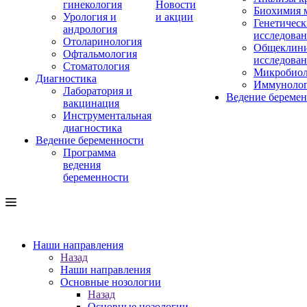
гинекология
Новости
Биохимия 
Урология и
и акции
Генетическ
андрология
исследова
Отоларинология
Общеклини
Офтальмология
исследова
Стоматология
Микробиол
Диагностика
Иммуноло
Лаборатория и
Ведение береме
вакцинация
Инструментальная
диагностика
Ведение беременности
Программа
ведения
беременности
Наши направления
Назад
Наши направления
Основные нозологии
Назад
Основные нозологии