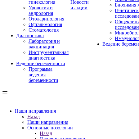
гинекология
Новости
Биохимия 
Урология и
и акции
Генетическ
андрология
исследова
Отоларинология
Общеклини
Офтальмология
исследова
Стоматология
Микробиол
Диагностика
Иммуноло
Лаборатория и
Ведение береме
вакцинация
Инструментальная
диагностика
Ведение беременности
Программа
ведения
беременности
Наши направления
Назад
Наши направления
Основные нозологии
Назад
Основные нозологии