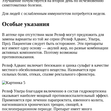
Улучшение почувствуется на второй день по исчезновению
симптоматики болезни.
Для людей с ослабленным иммунитетом потребуется неделя.
Особые указания
В аптеке при отсутствии мази Релиф могут предложить для
замены варианты из той же серии (Релиф Адванс, Ультра,
Про). Пациентам следует быть осторожнее. Эти препараты
все имеют одну основу — акулий жир, но разные комбинации
активных компонентов. Поэтому возможны
противопоказания.
Релиф Адванс включает бензокаин и цинка сульфат в качестве
местного обезболивающего вещества. Назначается при
сильных болях, отеках, спазме ректального сфинктера.
Релиф Ультра благодаря включению в состав гидрокортизона
оказывает наиболее мощный противовоспалительный эффект.
Применяется при лечении парапроктита, язвенного колита,
нагноившихся хронических трещин, свищей, в
послеоперационном периоде. Препарат имеет много