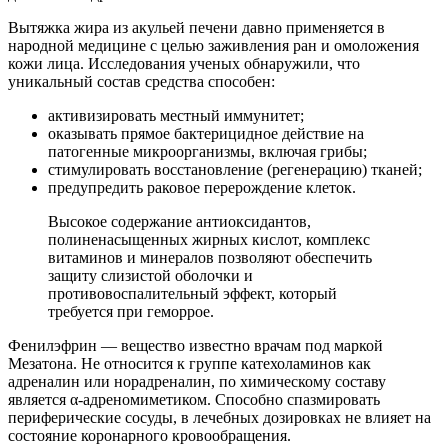
Вытяжка жира из акульей печени давно применяется в
народной медицине с целью заживления ран и омоложения
кожи лица. Исследования ученых обнаружили, что
уникальный состав средства способен:
активизировать местный иммунитет;
оказывать прямое бактерицидное действие на
патогенные микроорганизмы, включая грибы;
стимулировать восстановление (регенерацию) тканей;
предупредить раковое перерождение клеток.
Высокое содержание антиоксидантов,
полиненасыщенных жирных кислот, комплекс
витаминов и минералов позволяют обеспечить
защиту слизистой оболочки и
противовоспалительный эффект, который
требуется при геморрое.
Фенилэфрин — вещество известно врачам под маркой
Мезатона. Не относится к группе катехоламинов как
адреналин или норадреналин, по химическому составу
является α-адреномиметиком. Способно спазмировать
периферические сосуды, в лечебных дозировках не влияет на
состояние коронарного кровообращения.