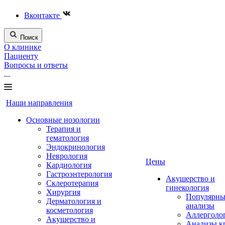
Вконтакте
Поиск
О клинике
Пациенту
Вопросы и ответы
...
Наши направления
Основные нозологии
Терапия и
гематология
Эндокринология
Неврология
Цены
Кардиология
Гастроэнтерология
Акушерство и
Склеротерапия
гинекология
Хирургия
Популярны
Дерматология и
анализы
косметология
Аллерголо
Акушерство и
Анализы к