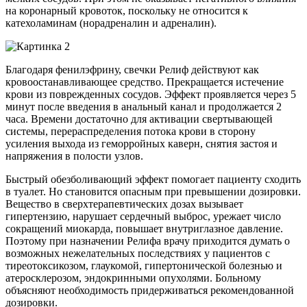
на коронарный кровоток, поскольку не относится к
катехоламинам (норадреналин и адреналин).
Благодаря фенилэфрину, свечки Релиф действуют как
кровоостанавливающее средство. Прекращается истечение
крови из поврежденных сосудов. Эффект проявляется через 5
минут после введения в анальный канал и продолжается 2
часа. Времени достаточно для активации свертывающей
системы, перераспределения потока крови в сторону
усиления выхода из геморройных каверн, снятия застоя и
напряжения в полости узлов.
Быстрый обезболивающий эффект помогает пациенту сходить
в туалет. Но становится опасным при превышении дозировки.
Вещество в сверхтерапевтических дозах вызывает
гипертензию, нарушает сердечный выброс, урежает число
сокращений миокарда, повышает внутриглазное давление.
Поэтому при назначении Релифа врачу приходится думать о
возможных нежелательных последствиях у пациентов с
тиреотоксикозом, глаукомой, гипертонической болезнью и
атеросклерозом, эндокринными опухолями. Больному
объясняют необходимость придерживаться рекомендованной
дозировки.