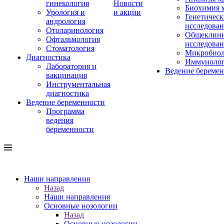
гинекология
Новости
Биохимия 
Урология и
и акции
Генетическ
андрология
исследова
Отоларинология
Общеклини
Офтальмология
исследова
Стоматология
Микробиол
Диагностика
Иммуноло
Лаборатория и
Ведение береме
вакцинация
Инструментальная
диагностика
Ведение беременности
Программа
ведения
беременности
Наши направления
Назад
Наши направления
Основные нозологии
Назад
Основные нозологии