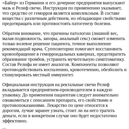
«Байер» из Германии и его дочерние предприятия выпускают
мазь и Релиф свечи. Инструкция по применению указывает,
что средство от геморроя является комплексным. В составе
вещества с различным действием, но обладающие свойствами
предотвращать или противостоять патогенезу болезни.
Обратим внимание, что причины патологии (лишний вес,
малая подвижность, запоры, анальный секс) сможет изменить
только волевое решение пациента, точное выполнение
рекомендаций врача. Суппозитории помогают восстановить
кровообращение в геморроидальных кавернах, предотвратить
образование тромбов, устранить мучительную симптоматику.
Состав Релифа не имеет аналогов. Компоненты позволяют
противодействовать воспалению, кровотечению, обезболить и
стимулировать местный иммунитет.
Официальная инструкция на ректальные свечи Релиф
вкладывается предприятием-производителем в каждую
упаковку. До применения пациентам следует внимательно
ознакомиться с описанием препарата, его свойствами и
противопоказаниями. Лекарство по цене относится к
дорогим, лучше заранее узнать, стоит ли на него тратить
деньги, если в конкретном случае оно будет недостаточно
эффективно.