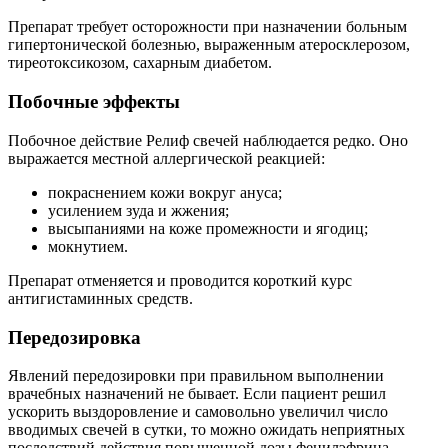
Препарат требует осторожности при назначении больным
гипертонической болезнью, выраженным атеросклерозом,
тиреотоксикозом, сахарным диабетом.
Побочные эффекты
Побочное действие Релиф свечей наблюдается редко. Оно
выражается местной аллергической реакцией:
покраснением кожи вокруг ануса;
усилением зуда и жжения;
высыпаниями на коже промежности и ягодиц;
мокнутием.
Препарат отменяется и проводится короткий курс
антигистаминных средств.
Передозировка
Явлений передозировки при правильном выполнении
врачебных назначений не бывает. Если пациент решил
ускорить выздоровление и самовольно увеличил число
вводимых свечей в сутки, то можно ожидать неприятных
последствий действия повышенной дозы фенилэфрина,