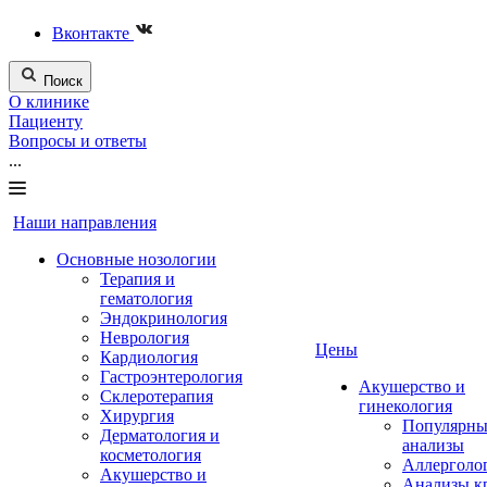
Вконтакте
Поиск
О клинике
Пациенту
Вопросы и ответы
...
Наши направления
Основные нозологии
Терапия и
гематология
Эндокринология
Неврология
Цены
Кардиология
Гастроэнтерология
Акушерство и
Склеротерапия
гинекология
Хирургия
Популярны
Дерматология и
анализы
косметология
Аллерголо
Акушерство и
Анализы к