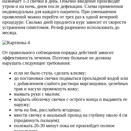
назначает 1-3 свечки в день. Обычно введение производят
утром и на ночь, днем после дефекации. Схема применения
индивидуальна для каждого пациента. При уменьшении
проявлений можно перейти от трех раз к одной вечерней
процедуре. Сколько дней продлится курс зависит от скорости
устранения симптомов. Релиф разрешено использовать до
месяца.
От правильного соблюдения порядка действий зависит
эффективность лечения. Поэтому больные не должны
нарушать следующие требования:
если не было стула, сделать клизму;
до постановки свечки подмыться прохладной водой или
с добавлением слабого раствора марганцовки, целебных
трав и насухо промокнуть кожу;
вымыть руки с мылом;
вскрыть оболочку свечки с острого конца и выдавить ее
наружу;
лечь на бок, расслабить ягодицы;
ввести свечку в анальный проход на глубину около 4 см
(продвинуть пальцем);
полежать 20-30 минут пока не произойдет полное
всасывание.