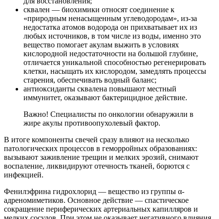
для восстановления;
сквален — биохимики относят соединение к
«природным ненасыщенным углеводородам», из-за
недостатка атомов водорода он прихватывает их из
любых источников, в том числе из воды, именно это
вещество помогает акулам выжить в условиях
кислородной недостаточности на большой глубине,
отличается уникальной способностью регенерировать
клетки, насыщать их кислородом, замедлять процессы
старения, обеспечивать водный баланс;
антиоксиданты сквалена повышают местный
иммунитет, оказывают бактерицидное действие.
Важно! Специалисты по онкологии обнаружили в
жире акулы противоопухолевый фактор.
В итоге компоненты свечей сразу влияют на несколько
патологических процессов в геморройных образованиях:
вызывают заживление трещин и мелких эрозий, снимают
воспаление, ликвидируют отечность тканей, борются с
инфекцией.
Фенилэфрина гидрохлорид — вещество из группы α-
адреномиметиков. Основное действие — спастическое
сокращение периферических артериальных капилляров и
мелких сосудов. При этом не оказывает негативного влияния