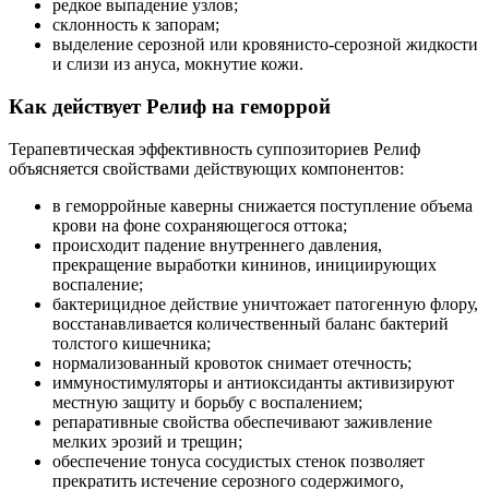
редкое выпадение узлов;
склонность к запорам;
выделение серозной или кровянисто-серозной жидкости
и слизи из ануса, мокнутие кожи.
Как действует Релиф на геморрой
Терапевтическая эффективность суппозиториев Релиф
объясняется свойствами действующих компонентов:
в геморройные каверны снижается поступление объема
крови на фоне сохраняющегося оттока;
происходит падение внутреннего давления,
прекращение выработки кининов, инициирующих
воспаление;
бактерицидное действие уничтожает патогенную флору,
восстанавливается количественный баланс бактерий
толстого кишечника;
нормализованный кровоток снимает отечность;
иммуностимуляторы и антиоксиданты активизируют
местную защиту и борьбу с воспалением;
репаративные свойства обеспечивают заживление
мелких эрозий и трещин;
обеспечение тонуса сосудистых стенок позволяет
прекратить истечение серозного содержимого,