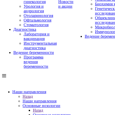
гинекология
Новости
Биохимия 
Урология и
и акции
Генетическ
андрология
исследова
Отоларинология
Общеклини
Офтальмология
исследова
Стоматология
Микробиол
Диагностика
Иммуноло
Лаборатория и
Ведение береме
вакцинация
Инструментальная
диагностика
Ведение беременности
Программа
ведения
беременности
Наши направления
Назад
Наши направления
Основные нозологии
Назад
Основные нозологии