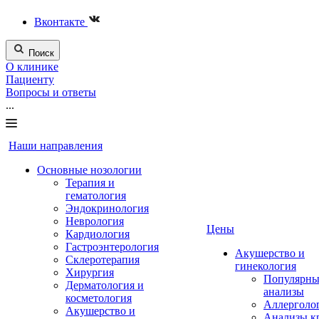
Вконтакте
Поиск
О клинике
Пациенту
Вопросы и ответы
...
Наши направления
Основные нозологии
Терапия и
гематология
Эндокринология
Неврология
Цены
Кардиология
Гастроэнтерология
Акушерство и
Склеротерапия
гинекология
Хирургия
Популярны
Дерматология и
анализы
косметология
Аллерголо
Акушерство и
Анализы к