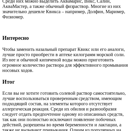
Среди них можно выделить Аквамарис, Викс, Салин,
АкваМастер, а также обычный физраствор. Многие из них
значительно дешевле Квикса – например, Долфин, Маример,
Физиомер.
Интересно
Чтобы заменить назальный препарат Квикс или его аналоги,
лучше просто приобрести в аптеке килограмм морской соли.
Из нее и обычной кипяченой воды можно приготовить
огромное количество раствора для эффективного промывания
носовых ходов.
Итог
Если вы не хотите готовить солевой раствор самостоятельно,
лучше воспользоваться проверенным средством, имеющим
подходящий состав, на элементы которого отсутствует
аллергическая реакция. Среди их обилия и разнообразия
следует отдать предпочтение одному из описанных средств,
так как они полностью исключают появление побочных
действий, разрешены во время беременности и лактации, а
также не вызывают привыкания. Одним из популярных на