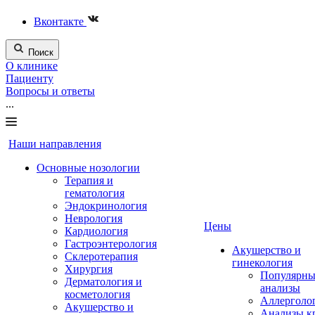
Вконтакте
Поиск
О клинике
Пациенту
Вопросы и ответы
...
Наши направления
Основные нозологии
Терапия и
гематология
Эндокринология
Неврология
Цены
Кардиология
Гастроэнтерология
Акушерство и
Склеротерапия
гинекология
Хирургия
Популярны
Дерматология и
анализы
косметология
Аллерголо
Акушерство и
Анализы к