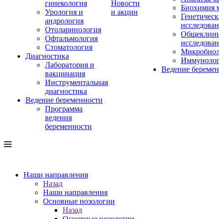
гинекология
Новости
Биохимия 
Урология и
и акции
Генетическ
андрология
исследова
Отоларинология
Общеклини
Офтальмология
исследова
Стоматология
Микробиол
Диагностика
Иммуноло
Лаборатория и
Ведение береме
вакцинация
Инструментальная
диагностика
Ведение беременности
Программа
ведения
беременности
Наши направления
Назад
Наши направления
Основные нозологии
Назад
Основные нозологии