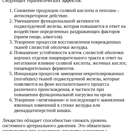
следующих терапевтических эффектов:
Снижение продукции соляной кислоты и пепсина –
антисекреторное действие.
Уменьшение функциональной активности
поджелудочной железы, которая повышается в ответ на
воздействие определенных раздражающих факторов
(прием пищи, алкоголя).
Ускорение процессов восстановления поврежденных
тканей слизистой оболочки желудка.
Повышение устойчивости клеток слизистой оболочки
верхних отделов пищеварительного тракта в ответ на
негативное влияние соляной кислоты, желчных кислот,
пищеварительных ферментов.
Инициация процессов замещения некротизированных
(погибших) тканей поджелудочной железы, которые
появляются на фоне воспалительного процесса
различного происхождения, в частности при
повышении функциональной нагрузки на орган.
Ускорение «затягивания» и последующего заживления
язвенных изменений в стенке желудка или
двенадцатиперстной кишки.
Лекарство обладает способностью снижать уровень
системного артериального давления. Это обязательно
учитывается при назначении лекарства пациентам с