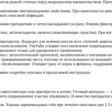
огов разной степени перед медицинским вмешательством. Преп
раженными бактерицидными свойствами. При нанесении на ран
ежать ожоговой инфекции.
ыми препаратами и затем накладывают на рану. Повязка фиксир
птики, антиоксиданты, кровоостанавливающие средства). При во
х препаратов. Подходит для лечения ожогов всех степеней защит
им волокном. VitaVallis ускоряет восстановление поврежденны
назначен только для одноразового применения;
ки.с антисептической пропиткой, антибиотиком и пчелиным вос
к травмированному месту, поэтому ее использование не вызывает
к обезболивающее. Очищает рану от корок и фибрина, поддержив
аявки подробно описаны в прилагаемой инструкции.
 самостоятельно или приобрести в аптеке. Готовый материал — э
вить поврежденные участки эпидермиса. В качестве препаратов
. Хорошо зарекомендовал себя при лечении ожоговых ран 2-3 с