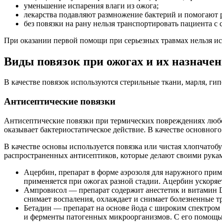
уменьшение испарения влаги из ожога;
лекарства подавляют размножение бактерий и помогают 
без повязки на рану нельзя транспортировать пациента с
При оказании первой помощи при серьезных травмах нельзя ис
Виды повязок при ожогах и их назначе
В качестве повязок используются стерильные ткани, марля, гип
Антисептические повязки
Антисептические повязки при термических повреждениях любо
оказывает бактериостатическое действие. В качестве основног
В качестве основы используется повязка или чистая хлопчатоб
распространенных антисептиков, которые делают своими рука
Ацербин, препарат в форме аэрозоля для наружного при
применяется при ожогах разной стадии. Ацербин ускоря
Ампровисол — препарат содержит анестетик и витамин D
снимает воспаления, охлаждает и снимает болезненные т
Бетадин — препарат на основе йода с широким спектром 
и ферменты патогенных микроорганизмов. С его помощью