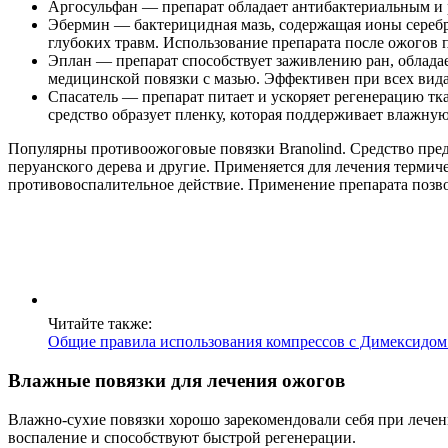
Аргосульфан — препарат обладает антибактериальным и 
Эбермин — бактерицидная мазь, содержащая ионы серебра
глубоких травм. Использование препарата после ожогов п
Эплан — препарат способствует заживлению ран, облада
медицинской повязки с мазью. Эффективен при всех вид
Спасатель — препарат питает и ускоряет регенерацию тк
средство образует пленку, которая поддерживает влажную
Популярны противоожоговые повязки Branolind. Средство пред
перуанского дерева и другие. Применяется для лечения терми
противовоспалительное действие. Применение препарата позвол
Читайте также:
Общие правила использования компрессов с Димексидом 
Влажные повязки для лечения ожогов
Влажно-сухие повязки хорошо зарекомендовали себя при лече
воспаление и способствуют быстрой регенерации.