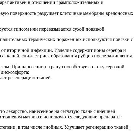
арат активен в отношении грамположительных и
евую поверхность разрушает клеточные мембраны вредоносных
уется гипсом или перевязывается сухой повязкой.
спалительных термических поражениях используются повязки с
ы от вторичной инфекции. Изделие содержит ионы серебра и
х тканей, снижает риск образования рубцов после заживления.
ком. При нанесении на рану способствует оттоку серозной
 дискомфорта;
ает регенерацию тканей.
то лекарство, нанесенное на сетчатую ткань с внешней
 в тканевом матриксе используются следующие препараты:
тепени, в том числе гнойных. Улучшает регенерацию тканей,