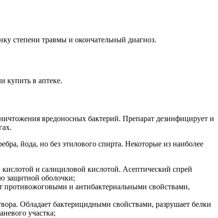
енку степени травмы и окончательный диагноз.
и купить в аптеке.
уничтожения вредоносных бактерий. Препарат дезинфицирует и
гах.
бра, йода, но без этилового спирта. Некоторые из наиболее
й кислотой и салициловой кислотой. Асептический спрей
ию защитной оболочки;
ает противожоговыми и антибактериальными свойствами,
створа. Обладает бактерицидными свойствами, разрушает белки
аневого участка;