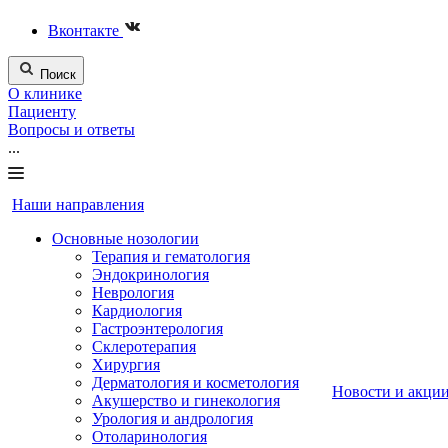
Вконтакте
Поиск
О клинике
Пациенту
Вопросы и ответы
...
Наши направления
Основные нозологии
Терапия и гематология
Эндокринология
Неврология
Кардиология
Гастроэнтерология
Склеротерапия
Хирургия
Дерматология и косметология
Новости и акци
Акушерство и гинекология
Урология и андрология
Отоларинология