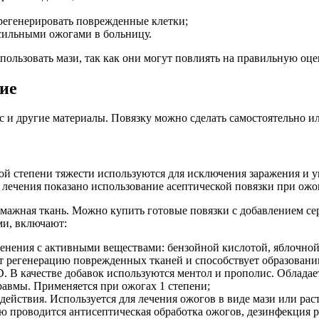
регенерировать поврежденные клетки;
 сильными ожогами в больницу.
пользовать мази, так как они могут повлиять на правильную оц
ние
с и другие материалы. Повязку можно сделать самостоятельно ил
й степени тяжести используются для исключения заражения и 
о лечения показано использование асептической повязки при ожо
умажная ткань. Можно купить готовые повязки с добавлением сере
ми, включают:
менения с активными веществами: бензойной кислотой, яблочно
ет регенерацию поврежденных тканей и способствует образован
. В качестве добавок используются ментол и прополис. Облад
равмы. Применяется при ожогах 1 степени;
действия. Используется для лечения ожогов в виде мази или ра
 проводится антисептическая обработка ожогов, дезинфекция р