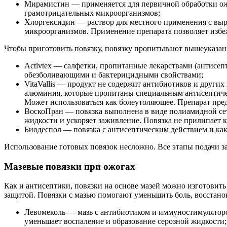
Мирамистин — применяется для первичной обработки ож
грамотрицательных микроорганизмов;
Хлоргексидин — раствор для местного применения с вы
микроорганизмов. Применение препарата позволяет изб
Чтобы приготовить повязку, повязку пропитывают вышеуказанн
Activtex — салфетки, пропитанные лекарствами (антисе
обезболивающими и бактерицидными свойствами;
VitaVallis — продукт не содержит антибиотиков и други
алюминия, которые пропитаны специальным антисептическ
Может использоваться как болеутоляющее. Препарат пред
ВоскоПран — повязка выполнена в виде полиамидной сет
жидкости и ускоряет заживление. Повязка не прилипает 
Биодеспол — повязка с антисептическим действием и ка
Использование готовых повязок несложно. Все этапы подачи з
Мазевые повязки при ожогах
Как и антисептики, повязки на основе мазей можно изготовить
защитой. Повязки с мазью помогают уменьшить боль, восстано
Левомеколь — мазь с антибиотиком и иммуностимулятором
уменьшает воспаление и образование серозной жидкости;