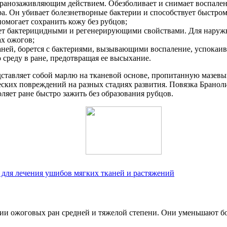
ранозаживляющим действием. Обезболивает и снимает воспалени
. Он убивает болезнетворные бактерии и способствует быстрому
омогает сохранить кожу без рубцов;
ет бактерицидными и регенерирующими свойствами. Для наружн
ах ожогов;
аней, борется с бактериями, вызывающими воспаление, успокаи
 среду в ране, предотвращая ее высыхание.
ставляет собой марлю на тканевой основе, пропитанную мазевым
ческих повреждений на разных стадиях развития. Повязка Брано
яет ране быстро зажить без образования рубцов.
для лечения ушибов мягких тканей и растяжений
нии ожоговых ран средней и тяжелой степени. Они уменьшают 