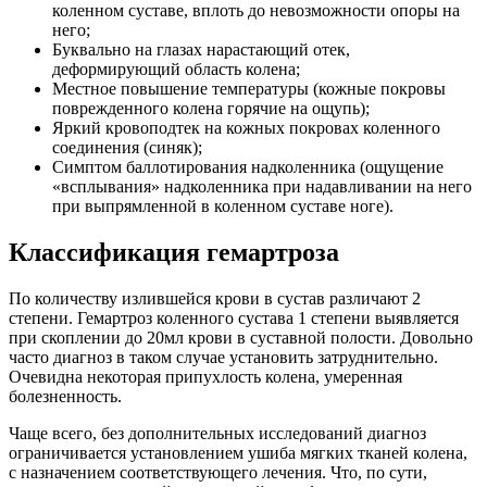
коленном суставе, вплоть до невозможности опоры на
него;
Буквально на глазах нарастающий отек,
деформирующий область колена;
Местное повышение температуры (кожные покровы
поврежденного колена горячие на ощупь);
Яркий кровоподтек на кожных покровах коленного
соединения (синяк);
Симптом баллотирования надколенника (ощущение
«всплывания» надколенника при надавливании на него
при выпрямленной в коленном суставе ноге).
Классификация гемартроза
По количеству излившейся крови в сустав различают 2
степени. Гемартроз коленного сустава 1 степени выявляется
при скоплении до 20мл крови в суставной полости. Довольно
часто диагноз в таком случае установить затруднительно.
Очевидна некоторая припухлость колена, умеренная
болезненность.
Чаще всего, без дополнительных исследований диагноз
ограничивается установлением ушиба мягких тканей колена,
с назначением соответствующего лечения. Что, по сути,