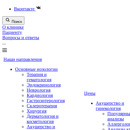
Вконтакте
Поиск
О клинике
Пациенту
Вопросы и ответы
...
Наши направления
Основные нозологии
Терапия и
гематология
Эндокринология
Неврология
Цены
Кардиология
Гастроэнтерология
Акушерство и
Склеротерапия
гинекология
Хирургия
Популярны
Дерматология и
анализы
косметология
Аллерголо
Акушерство и
Анализы к