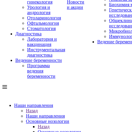
гинекология
Новости
Биохимия 
Урология и
и акции
Генетическ
андрология
исследова
Отоларинология
Общеклини
Офтальмология
исследова
Стоматология
Микробиол
Диагностика
Иммуноло
Лаборатория и
Ведение береме
вакцинация
Инструментальная
диагностика
Ведение беременности
Программа
ведения
беременности
Наши направления
Назад
Наши направления
Основные нозологии
Назад
Основные нозологии