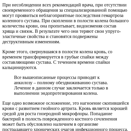
При несоблюдении всех рекомендаций врача, при отсутствии
своевременного обращения за специализированной помощью
могут проявиться неблагоприятные последствия гемартроза
коленного сустава. При скоплении в полости колена большого
количества крови, она пропитывает, видоизменяя состав
хряща и связок. В результате чего они теряют свои упруго-
эластичные свойства и становятся подвержены
деструктивным изменениям.
Кроме этого, свернувшаяся в полости колена кровь, со
временем трансформируется в грубые спайки между
составляющими сустава. С течением времени спайки
кальцинируются.
Все вышеописанные процессы приводят к
анкилозу – полному обездвиживанию сустава.
Лечение в данном случае заключается только в
выполнении эндопротезирования колена.
Еще одно возможное осложнение, это нагноение скопившейся
крови с развитием гнойного артрита. Кровь является хорошей
средой для роста гноеродной микрофлоры. Попадание
бактерий в полость поврежденного костного сочленения
может быть обусловлено наличием в организме
пострадавшего хронических очагов инфекционного процесса.