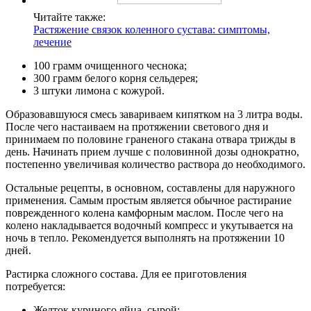
Читайте также:
Растяжение связок коленного сустава: симптомы,
лечение
100 грамм очищенного чеснока;
300 грамм белого корня сельдерея;
3 штуки лимона с кожурой.
Образовавшуюся смесь завариваем кипятком на 3 литра воды.
После чего настаиваем на протяжении светового дня и
принимаем по половине граненого стакана отвара трижды в
день. Начинать прием лучше с половинной дозы однократно,
постепенно увеличивая количество раствора до необходимого.
Остальные рецепты, в основном, составлены для наружного
применения. Самым простым является обычное растирание
поврежденного колена камфорным маслом. После чего на
колено накладывается водочный компресс и укутывается на
ночь в тепло. Рекомендуется выполнять на протяжении 10
дней.
Растирка сложного состава. Для ее приготовления
потребуется:
Желток куриного яйца, сырой;