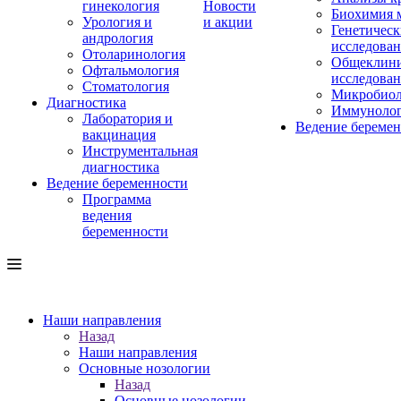
гинекология
Новости
Биохимия 
Урология и
и акции
Генетическ
андрология
исследова
Отоларинология
Общеклини
Офтальмология
исследова
Стоматология
Микробиол
Диагностика
Иммуноло
Лаборатория и
Ведение береме
вакцинация
Инструментальная
диагностика
Ведение беременности
Программа
ведения
беременности
Наши направления
Назад
Наши направления
Основные нозологии
Назад
Основные нозологии