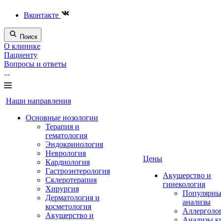
Вконтакте
Поиск
О клинике
Пациенту
Вопросы и ответы
...
Наши направления
Основные нозологии
Терапия и
гематология
Эндокринология
Неврология
Цены
Кардиология
Гастроэнтерология
Акушерство и
Склеротерапия
гинекология
Хирургия
Популярны
Дерматология и
анализы
косметология
Аллерголо
Акушерство и
Анализы к