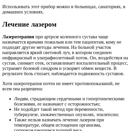
Использовать этот прибор можно в больницах, санаториях, в
домашних условиях.
Лечение лазером
Лазеротерапия
при артрозе коленного сустава чаще
назначается врачами пожилым или тем пациентам, кому не
подходят другие методы лечения. На больной участок
направляется яркий световой луч, в котором соединен
инфракрасный и ультрафиолетовый поток. Он, воздействуя на
сустав, снимает отек, останавливает воспалительный процесс,
устраняет болевой синдром и ускоряет обмен веществ. В
результате боль стихает, наблюдается подвижность суставов.
Хотя лазеротерапия почти не имеет противопоказаний, не
всем она разрешена:
Людям, страдающим сердечными и гипертоническими
болезнями, ее назначают с осторожностью;
Не подойдет такой метод при беременности,
туберкулезе, злокачественных опухолях, эпилепсии;
Также нельзя назначать лечение лазером при
температуре, общем истощении организма,
сопровождающимся потерей веса.