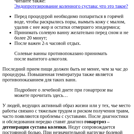
Читайте также:
Эндопротезирование коленного сустава: что это такое?
Перед процедурой необходимо попариться в горячей
воде, чтобы раскрылись поры, вымыть кожу с мылом,
удалив с нее жир и остатки отмершего эпидермиса;
Принимать солевую ванну желательно перед сном и не
более 20 минут;
После важен 2-х часовой отдых.
Солевые ванны противопоказано принимать
после выпитого алкоголя.
Последний прием пищи должен быть не менее, чем за час до
процедуры. Повышенная температура также является
противопоказанием для таких ванн.
Подробнее о лечебной диете при гонартрозе вы
можете прочитать здесь…
У людей, ведущих активный образ жизни или у тех, чье место
работы связано с тяжелым трудом и риском получения травм,
часто появляются проблемы с суставами. После диагностики
и обследования нередко ставят диагноз
гонартроз –
дегенерация сустава коленки.
Недуг сопровождается
постоянной болью. При незначительной нагрузке болевой