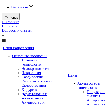
Вконтакте
Поиск
О клинике
Пациенту
Вопросы и ответы
...
Наши направления
Основные нозологии
Терапия и
гематология
Эндокринология
Неврология
Цены
Кардиология
Гастроэнтерология
Акушерство и
Склеротерапия
гинекология
Хирургия
Популярны
Дерматология и
анализы
косметология
Аллерголо
Акушерство и
Анализы к