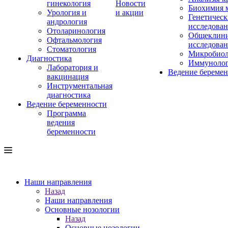
гинекология
Новости
Биохимия 
Урология и
и акции
Генетическ
андрология
исследова
Отоларинология
Общеклини
Офтальмология
исследова
Стоматология
Микробиол
Диагностика
Иммуноло
Лаборатория и
Ведение береме
вакцинация
Инструментальная
диагностика
Ведение беременности
Программа
ведения
беременности
Наши направления
Назад
Наши направления
Основные нозологии
Назад
Основные нозологии