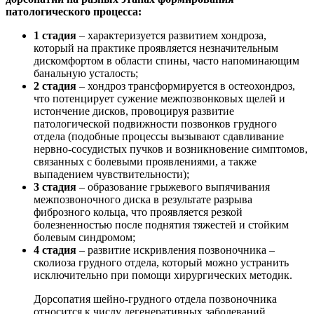
патологического процесса:
1 стадия
– характеризуется развитием хондроза,
который на практике проявляется незначительным
дискомфортом в области спины, часто напоминающим
банальную усталость;
2 стадия
– хондроз трансформируется в остеохондроз,
что потенцирует сужение межпозвонковых щелей и
истончение дисков, провоцируя развитие
патологической подвижности позвонков грудного
отдела (подобные процессы вызывают сдавливание
нервно-сосудистых пучков и возникновение симптомов,
связанных с болевыми проявлениями, а также
выпадением чувствительности);
3 стадия
– образование грыжевого выпячивания
межпозвоночного диска в результате разрыва
фиброзного кольца, что проявляется резкой
болезненностью после поднятия тяжестей и стойким
болевым синдромом;
4 стадия
– развитие искривления позвоночника –
сколиоза грудного отдела, который можно устранить
исключительно при помощи хирургических методик.
Дорсопатия шейно-грудного отдела позвоночника
относится к числу дегенеративных заболеваний,