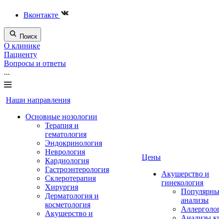
Вконтакте
Поиск
О клинике
Пациенту
Вопросы и ответы
...
Наши направления
Основные нозологии
Терапия и
гематология
Эндокринология
Неврология
Цены
Кардиология
Гастроэнтерология
Акушерство и
Склеротерапия
гинекология
Хирургия
Популярны
Дерматология и
анализы
косметология
Аллерголо
Акушерство и
Анализы к