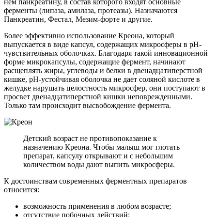
нем панкреатину, в состав которого входят основные
ферменты (липаза, амилаза, протеазы). Назначаются
Панкреатин, Фестал, Мезим-форте и другие.
Более эффективно использование Креона, который
выпускается в виде капсул, содержащих микросферы в pH-
чувствительных оболочках. Благодаря такой инновационной
форме микрокапсулы, содержащие фермент, начинают
расщеплять жиры, углеводы и белки в двенадцатиперстной
кишке, pH-устойчивая оболочка не дает соляной кислоте в
желудке нарушать целостность микросфер, они поступают в
просвет двенадцатиперстной кишки неповрежденными.
Только там происходит высвобождение фермента.
Детский возраст не противопоказание к
назначению Креона. Чтобы малыш мог глотать
препарат, капсулу открывают и с небольшим
количеством воды дают выпить микросферы.
К достоинствам современных ферментных препаратов
относится:
возможность применения в любом возрасте;
отсутствие побочных действий;