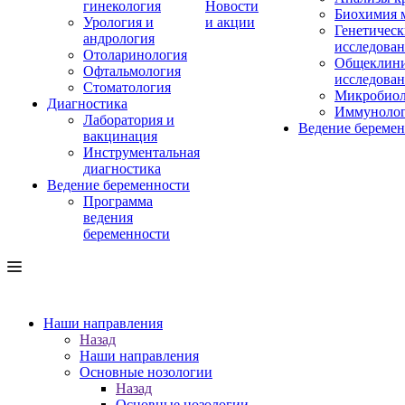
гинекология
Новости
Биохимия 
Урология и
и акции
Генетическ
андрология
исследова
Отоларинология
Общеклини
Офтальмология
исследова
Стоматология
Микробиол
Диагностика
Иммуноло
Лаборатория и
Ведение береме
вакцинация
Инструментальная
диагностика
Ведение беременности
Программа
ведения
беременности
Наши направления
Назад
Наши направления
Основные нозологии
Назад
Основные нозологии