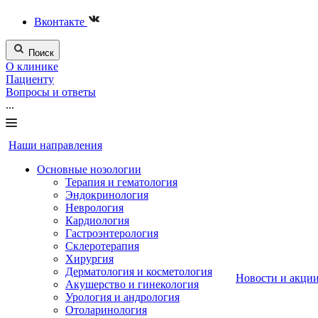
Вконтакте
Поиск
О клинике
Пациенту
Вопросы и ответы
...
Наши направления
Основные нозологии
Терапия и гематология
Эндокринология
Неврология
Кардиология
Гастроэнтерология
Склеротерапия
Хирургия
Дерматология и косметология
Новости и акци
Акушерство и гинекология
Урология и андрология
Отоларинология