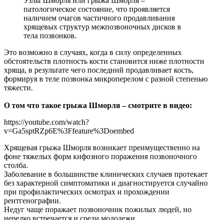
Узлы Шморля или грыжа Шморля –
патологическое состояние, что проявляется
наличием очагов частичного продавливания
хрящевых структур межпозвоночных дисков в
тела позвонков.
Это возможно в случаях, когда в силу определенных
обстоятельств плотность кости становится ниже плотности
хряща, в результате чего последний продавливает кость,
формируя в теле позвонка микроперелом с разной степенью
тяжести.
О том что такое грыжа Шморля – смотрите в видео:
https://youtube.com/watch?
v=Ga5sptRZp6E%3Ffeature%3Doembed
Хрящевая грыжа Шморля возникает преимущественно на
фоне тяжелых форм кифозного поражения позвоночного
столба.
Заболевание в большинстве клинических случаев протекает
без характерной симптоматики и диагностируется случайно
при профилактических осмотрах и прохождении
рентгенографии.
Недуг чаще поражает позвоночник пожилых людей, но
нередко встречается и среди молодежи.