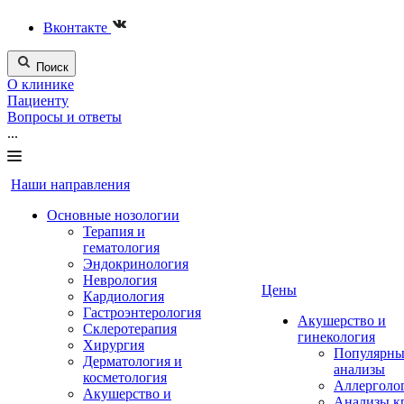
Вконтакте
Поиск
О клинике
Пациенту
Вопросы и ответы
...
Наши направления
Основные нозологии
Терапия и
гематология
Эндокринология
Неврология
Цены
Кардиология
Гастроэнтерология
Акушерство и
Склеротерапия
гинекология
Хирургия
Популярны
Дерматология и
анализы
косметология
Аллерголо
Акушерство и
Анализы к