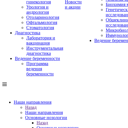
гинекология
Новости
Биохимия 
Урология и
и акции
Генетическ
андрология
исследова
Отоларинология
Общеклини
Офтальмология
исследова
Стоматология
Микробиол
Диагностика
Иммуноло
Лаборатория и
Ведение береме
вакцинация
Инструментальная
диагностика
Ведение беременности
Программа
ведения
беременности
Наши направления
Назад
Наши направления
Основные нозологии
Назад
Основные нозологии