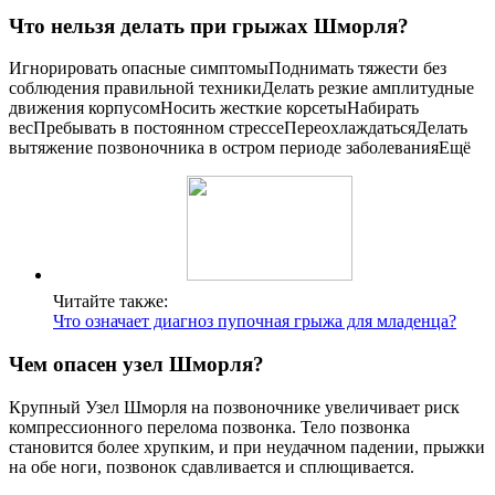
Что нельзя делать при грыжах Шморля?
Игнорировать опасные симптомыПоднимать тяжести без
соблюдения правильной техникиДелать резкие амплитудные
движения корпусомНосить жесткие корсетыНабирать
весПребывать в постоянном стрессеПереохлаждатьсяДелать
вытяжение позвоночника в остром периоде заболеванияЕщё
Читайте также:
Что означает диагноз пупочная грыжа для младенца?
Чем опасен узел Шморля?
Крупный Узел Шморля на позвоночнике увеличивает риск
компрессионного перелома позвонка. Тело позвонка
становится более хрупким, и при неудачном падении, прыжки
на обе ноги, позвонок сдавливается и сплющивается.