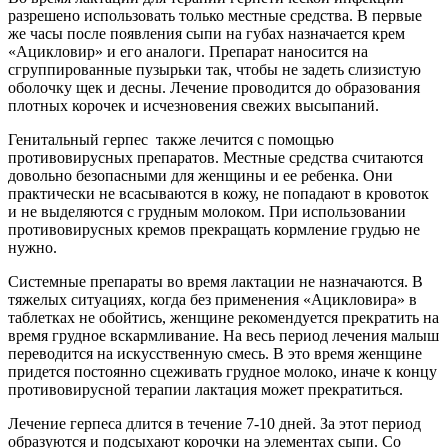
разрешено использовать только местные средства. В первые
же часы после появления сыпи на губах назначается крем
«Ацикловир» и его аналоги. Препарат наносится на
сгруппированные пузырьки так, чтобы не задеть слизистую
оболочку щек и десны. Лечение проводится до образования
плотных корочек и исчезновения свежих высыпаний.
Генитальный герпес также лечится с помощью
противовирусных препаратов. Местные средства считаются
довольно безопасными для женщины и ее ребенка. Они
практически не всасываются в кожу, не попадают в кровоток
и не выделяются с грудным молоком. При использовании
противовирусных кремов прекращать кормление грудью не
нужно.
Системные препараты во время лактации не назначаются. В
тяжелых ситуациях, когда без применения «Ацикловира» в
таблетках не обойтись, женщине рекомендуется прекратить на
время грудное вскармливание. На весь период лечения малыш
переводится на искусственную смесь. В это время женщине
придется постоянно сцеживать грудное молоко, иначе к концу
противовирусной терапии лактация может прекратиться.
Лечение герпеса длится в течение 7-10 дней. За этот период
образуются и подсыхают корочки на элементах сыпи. Со