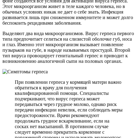
фоне создаются все условия для активации вируса герпеса.
Этот микроорганизм живет в теле каждого человека, но в
обычных условиях никак не дает о себе знать. Инфекция
развивается лишь при сниженном иммунитете и может долго
беспокоить рецидивами заболевания.
Выделяют два вида микроорганизмов. Вирус герпеса первого
типа предпочитает селиться на слизистой оболочке губ, носа
и глаз. Именно этот микроорганизм вызывает появление
пузырьков на губе, в народе называемых простудой. Второй
тип вируса провоцирует генитальный герпес и приводит к
возникновению аналогичной сыпи на половых органах.
При появлении герпеса у кормящей матери важно
обратиться к врачу для получения
квалифицированной помощи. Специалисты
подчеркивают, что вирус герпеса может
передаваться через грудное молоко, однако риск
передачи инфекции невелик, если соблюдать меры
предосторожности. Врачи рекомендуют
продолжать грудное вскармливание, если на
сосках нет высыпаний. В противном случае
следует временно прекратить кормление с
пораженной стороны и использовать молокоотсос,