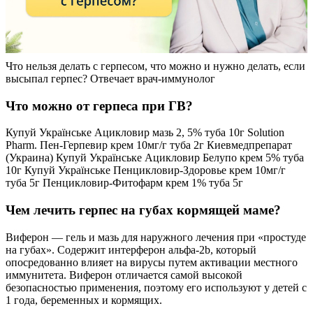
Что нельзя делать с герпесом, что можно и нужно делать, если
высыпал герпес? Отвечает врач-иммунолог
Что можно от герпеса при ГВ?
Купуй Українське Ацикловир мазь 2, 5% туба 10г Solution
Pharm. Пен-Герпевир крем 10мг/г туба 2г Киевмедпрепарат
(Украина) Купуй Українське Ацикловир Белупо крем 5% туба
10г Купуй Українське Пенцикловир-Здоровье крем 10мг/г
туба 5г Пенцикловир-Фитофарм крем 1% туба 5г
Чем лечить герпес на губах кормящей маме?
Виферон — гель и мазь для наружного лечения при «простуде
на губах». Содержит интерферон альфа-2b, который
опосредованно влияет на вирусы путем активации местного
иммунитета. Виферон отличается самой высокой
безопасностью применения, поэтому его используют у детей с
1 года, беременных и кормящих.