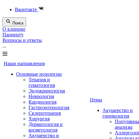
Вконтакте
Поиск
О клинике
Пациенту
Вопросы и ответы
...
Наши направления
Основные нозологии
Терапия и
гематология
Эндокринология
Неврология
Цены
Кардиология
Гастроэнтерология
Акушерство и
Склеротерапия
гинекология
Хирургия
Популярны
Дерматология и
анализы
косметология
Аллерголо
Акушерство и
Анализы к