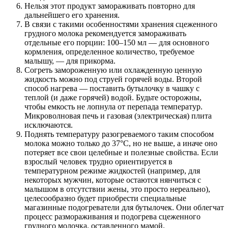
Нельзя этот продукт замораживать повторно для
дальнейшего его хранения.
В связи с такими особенностями хранения сцеженного
грудного молока рекомендуется замораживать
отдельные его порции: 100–150 мл — для основного
кормления, определенное количество, требуемое
малышу, — для прикорма.
Согреть замороженную или охлажденную ценную
жидкость можно под струей горячей воды. Второй
способ нагрева — поставить бутылочку в чашку с
теплой (и даже горячей) водой. Будьте осторожны,
чтобы емкость не лопнула от перепада температур.
Микроволновая печь и газовая (электрическая) плита
исключаются.
Поднять температуру разогреваемого таким способом
молока можно только до 37°С, но не выше, а иначе оно
потеряет все свои целебные и полезные свойства. Если
взрослый человек трудно ориентируется в
температурном режиме жидкостей (например, для
некоторых мужчин, которые остаются нянчиться с
малышом в отсутствии жены, это просто нереально),
целесообразно будет приобрести специальные
магазинные подогреватели для бутылочек. Они облегчат
процесс размораживания и подогрева сцеженного
грудного молочка, оставленного мамой.