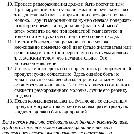
Процесс размораживания должен быть постепенным.
При нарушении этого условия можно перечеркнуть весь
тот длительный путь замораживания, которое прошло
молоко. Тару из морозильника нужно сначала подержать
некоторое время в холодильнике (около 3–4 часов),
затем оставить на час при комнатной температуре, и
только потом пускать его под струю горячей воды.
Не стоит бояться, если размороженное молоко
неожиданно поменяло свой цвет (стало желтоватым или
сероватым) и запах (оно перестает пахнуть «мамочкой»,
т. е. женским телом, что неудивительно). Это
нормальное явление.
И все-таки проверить на испорченность размороженный
продукт нужно обязательно. Здесь ошибок быть не
может: скисшее молоко обладает резким запахом. Его
останется только вылить. Если есть какие-то сомнения в
свежести размороженного молочка, лучше его ребенку
не давать.
Перед кормлением младенца бутылочку со сцеженным
продуктом нужно тщательно несколько раз встряхнуть:
жидкость должна быть однородной.
Если неукоснительно следовать всем данным рекомендациям,
грудное сцеженное молоко можно хранить в течение
длительного времени вхолодильнике, не переживая за