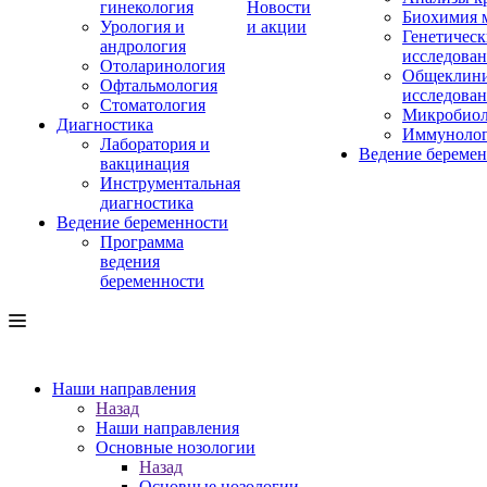
гинекология
Новости
Биохимия 
Урология и
и акции
Генетическ
андрология
исследова
Отоларинология
Общеклини
Офтальмология
исследова
Стоматология
Микробиол
Диагностика
Иммуноло
Лаборатория и
Ведение береме
вакцинация
Инструментальная
диагностика
Ведение беременности
Программа
ведения
беременности
Наши направления
Назад
Наши направления
Основные нозологии
Назад
Основные нозологии