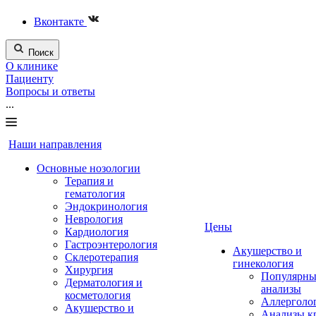
Вконтакте
Поиск
О клинике
Пациенту
Вопросы и ответы
...
Наши направления
Основные нозологии
Терапия и
гематология
Эндокринология
Неврология
Цены
Кардиология
Гастроэнтерология
Акушерство и
Склеротерапия
гинекология
Хирургия
Популярны
Дерматология и
анализы
косметология
Аллерголо
Акушерство и
Анализы к