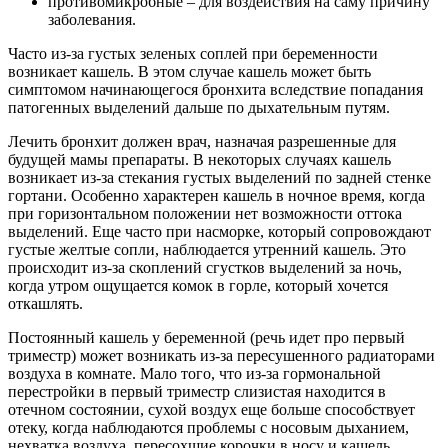
противомикробные – для воздействия на саму причину
заболевания.
Часто из-за густых зеленых соплей при беременности
возникает кашель. В этом случае кашель может быть
симптомом начинающегося бронхита вследствие попадания
патогенных выделений дальше по дыхательным путям.
Лечить бронхит должен врач, назначая разрешенные для
будущей мамы препараты. В некоторых случаях кашель
возникает из-за стекания густых выделений по задней стенке
гортани. Особенно характерен кашель в ночное время, когда
при горизонтальном положении нет возможности оттока
выделений. Еще часто при насморке, который сопровождают
густые желтые сопли, наблюдается утренний кашель. Это
происходит из-за скоплений сгустков выделений за ночь,
когда утром ощущается комок в горле, который хочется
откашлять.
Постоянный кашель у беременной (речь идет про первый
триместр) может возникать из-за пересушенного радиаторами
воздуха в комнате. Мало того, что из-за гормональной
перестройки в первый триместр слизистая находится в
отечном состоянии, сухой воздух еще больше способствует
отеку, когда наблюдаются проблемы с носовым дыханием,
нехватка воздуха, пересохшие корочки в носу и кашель.