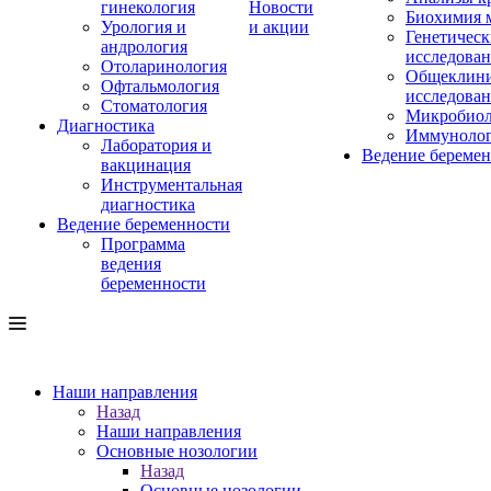
гинекология
Новости
Биохимия 
Урология и
и акции
Генетическ
андрология
исследова
Отоларинология
Общеклини
Офтальмология
исследова
Стоматология
Микробиол
Диагностика
Иммуноло
Лаборатория и
Ведение береме
вакцинация
Инструментальная
диагностика
Ведение беременности
Программа
ведения
беременности
Наши направления
Назад
Наши направления
Основные нозологии
Назад
Основные нозологии