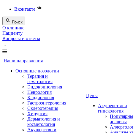
Вконтакте
Поиск
О клинике
Пациенту
Вопросы и ответы
...
Наши направления
Основные нозологии
Терапия и
гематология
Эндокринология
Неврология
Цены
Кардиология
Гастроэнтерология
Акушерство и
Склеротерапия
гинекология
Хирургия
Популярны
Дерматология и
анализы
косметология
Аллерголо
Акушерство и
Анализы к