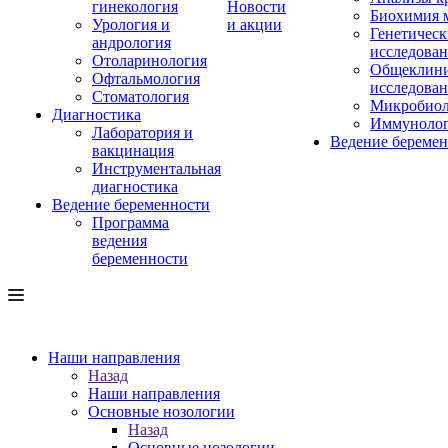
гинекология
Новости
Биохимия 
Урология и
и акции
Генетическ
андрология
исследова
Отоларинология
Общеклини
Офтальмология
исследова
Стоматология
Микробиол
Диагностика
Иммуноло
Лаборатория и
Ведение береме
вакцинация
Инструментальная
диагностика
Ведение беременности
Программа
ведения
беременности
Наши направления
Назад
Наши направления
Основные нозологии
Назад
Основные нозологии