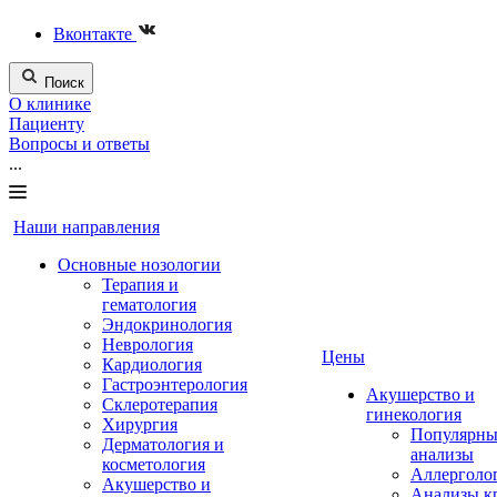
Вконтакте
Поиск
О клинике
Пациенту
Вопросы и ответы
...
Наши направления
Основные нозологии
Терапия и
гематология
Эндокринология
Неврология
Цены
Кардиология
Гастроэнтерология
Акушерство и
Склеротерапия
гинекология
Хирургия
Популярны
Дерматология и
анализы
косметология
Аллерголо
Акушерство и
Анализы к