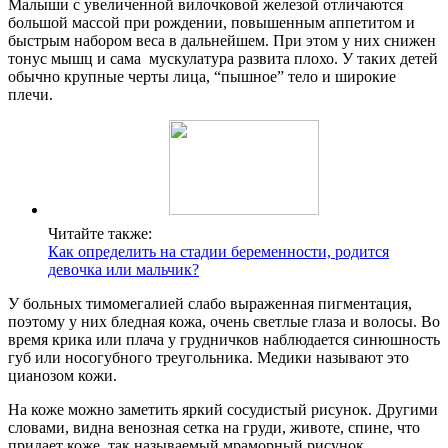
Малыши с увеличенной вилочковой железой отличаются
большой массой при рождении, повышенным аппетитом и
быстрым набором веса в дальнейшем. При этом у них снижен
тонус мышц и сама мускулатура развита плохо. У таких детей
обычно крупные черты лица, “пышное” тело и широкие
плечи.
Читайте также:
Как определить на стадии беременности, родится
девочка или мальчик?
У больных тимомегалией слабо выраженная пигментация,
поэтому у них бледная кожа, очень светлые глаза и волосы. Во
время крика или плача у грудничков наблюдается синюшность
губ или носогубного треугольника. Медики называют это
цианозом кожи.
На коже можно заметить яркий сосудистый рисунок. Другими
словами, видна венозная сетка на груди, животе, спине, что
придает коже, так называемый мраморный рисунок.