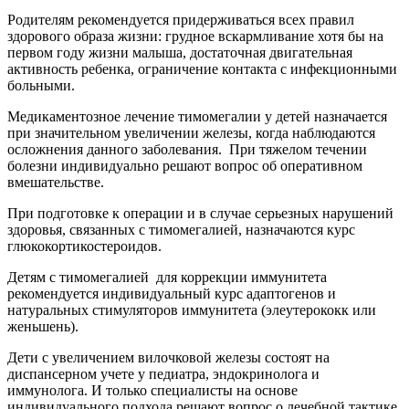
Родителям рекомендуется придерживаться всех правил
здорового образа жизни: грудное вскармливание хотя бы на
первом году жизни малыша, достаточная двигательная
активность ребенка, ограничение контакта с инфекционными
больными.
Медикаментозное лечение тимомегалии у детей назначается
при значительном увеличении железы, когда наблюдаются
осложнения данного заболевания. При тяжелом течении
болезни индивидуально решают вопрос об оперативном
вмешательстве.
При подготовке к операции и в случае серьезных нарушений
здоровья, связанных с тимомегалией, назначаются курс
глюкокортикостероидов.
Детям с тимомегалией для коррекции иммунитета
рекомендуется индивидуальный курс адаптогенов и
натуральных стимуляторов иммунитета (элеутерококк или
женьшень).
Дети с увеличением вилочковой железы состоят на
диспансерном учете у педиатра, эндокринолога и
иммунолога. И только специалисты на основе
индивидуального подхода решают вопрос о лечебной тактике