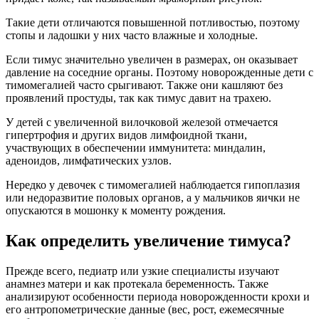
Такие дети отличаются повышенной потливостью, поэтому
стопы и ладошки у них часто влажные и холодные.
Если тимус значительно увеличен в размерах, он оказывает
давление на соседние органы. Поэтому новорожденные дети с
тимомегалией часто срыгивают. Также они кашляют без
проявлений простуды, так как тимус давит на трахею.
У детей с увеличенной вилочковой железой отмечается
гипертрофия и других видов лимфоидной ткани,
участвующих в обеспечении иммунитета: миндалин,
аденоидов, лимфатических узлов.
Нередко у девочек с тимомегалией наблюдается гипоплазия
или недоразвитие половых органов, а у мальчиков яички не
опускаются в мошонку к моменту рождения.
Как определить увеличение тимуса?
Прежде всего, педиатр или узкие специалисты изучают
анамнез матери и как протекала беременность. Также
анализируют особенности периода новорожденности крохи и
его антропометрические данные (вес, рост, ежемесячные