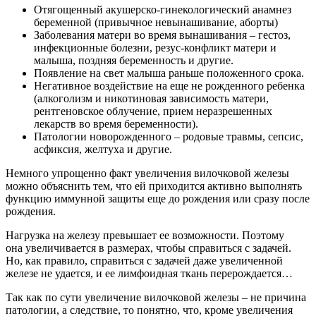
Отягощенный акушерско-гинекологический анамнез
беременной (привычное невынашивание, аборты)
Заболевания матери во время вынашивания – гестоз,
инфекционные болезни, резус-конфликт матери и
малыша, поздняя беременность и другие.
Появление на свет малыша раньше положенного срока.
Негативное воздействие на еще не рожденного ребенка
(алкоголизм и никотиновая зависимость матери,
рентгеновское облучение, прием неразрешенных
лекарств во время беременности).
Патологии новорожденного – родовые травмы, сепсис,
асфиксия, желтуха и другие.
Немного упрощенно факт увеличения вилочковой железы
можно объяснить тем, что ей приходится активно выполнять
функцию иммунной защиты еще до рождения или сразу после
рождения.
Нагрузка на железу превышает ее возможности. Поэтому
она увеличивается в размерах, чтобы справиться с задачей.
Но, как правило, справиться с задачей даже увеличенной
железе не удается, и ее лимфоидная ткань перерождается…
Так как по сути увеличение вилочковой железы – не причина
патологии, а следствие, то понятно, что, кроме увеличения