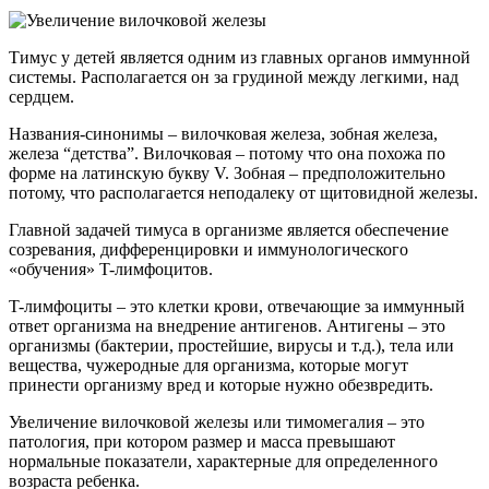
Тимус у детей является одним из главных органов иммунной
системы. Располагается он за грудиной между легкими, над
сердцем.
Названия-синонимы – вилочковая железа, зобная железа,
железа “детства”. Вилочковая – потому что она похожа по
форме на латинскую букву V. Зобная – предположительно
потому, что располагается неподалеку от щитовидной железы.
Главной задачей тимуса в организме является обеспечение
созревания, дифференцировки и иммунологического
«обучения» T-лимфоцитов.
T-лимфоциты – это клетки крови, отвечающие за иммунный
ответ организма на внедрение антигенов. Антигены – это
организмы (бактерии, простейшие, вирусы и т.д.), тела или
вещества, чужеродные для организма, которые могут
принести организму вред и которые нужно обезвредить.
Увеличение вилочковой железы или тимомегалия – это
патология, при котором размер и масса превышают
нормальные показатели, характерные для определенного
возраста ребенка.