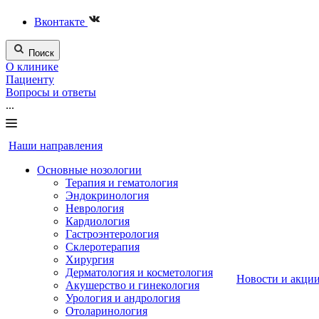
Вконтакте
Поиск
О клинике
Пациенту
Вопросы и ответы
...
Наши направления
Основные нозологии
Терапия и гематология
Эндокринология
Неврология
Кардиология
Гастроэнтерология
Склеротерапия
Хирургия
Дерматология и косметология
Новости и акци
Акушерство и гинекология
Урология и андрология
Отоларинология