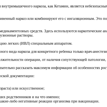
ля внутримышечного наркоза, как Кетамин, является небезопасн
ивенный наркоз или комбинируют его с ингаляционным. Это по
едикаментозных средств. Здесь используются наркотические ан
фузионные растворы.
яцию легких (ИВЛ) специальным аппаратом.
ого вида наркоза для конкретного ребенка только врач-анестези
должительности операции, от наличия сопутствующей патологии,
зательно рассказать максимум информации об особенностях рост
инской документации:
зраста) или искусственное;
ших родственников и на что именно;
 какие-либо негативные реакции организма при вакцинации.