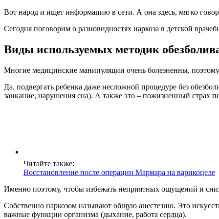
Вот народ и ищет информацию в сети. А она здесь, мягко говор
Сегодня поговорим о разновидностях наркоза в детской врачебн
Виды используемых методик обезболива
Многие медицинские манипуляции очень болезненны, поэтому вы
Да, подвергать ребенка даже несложной процедуре без обезбол
заикание, нарушения сна). А также это – пожизненный страх п
Читайте также:
Восстановление после операции Мармара на варикоцеле
Именно поэтому, чтобы избежать неприятных ощущений и сниз
Собственно наркозом называют общую анестезию. Это искусств
важные функции организма (дыхание, работа сердца).