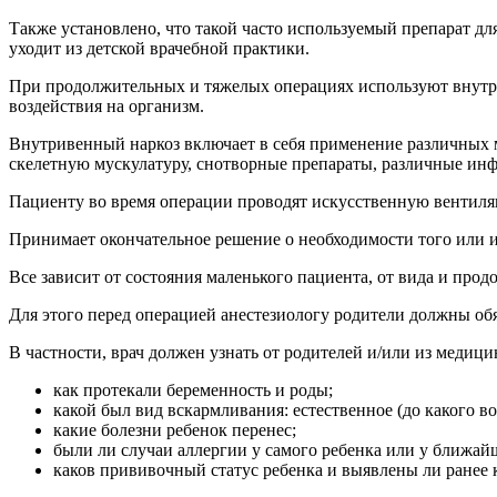
Также установлено, что такой часто используемый препарат д
уходит из детской врачебной практики.
При продолжительных и тяжелых операциях используют внутр
воздействия на организм.
Внутривенный наркоз включает в себя применение различных м
скелетную мускулатуру, снотворные препараты, различные ин
Пациенту во время операции проводят искусственную вентил
Принимает окончательное решение о необходимости того или ин
Все зависит от состояния маленького пациента, от вида и про
Для этого перед операцией анестезиологу родители должны обя
В частности, врач должен узнать от родителей и/или из медиц
как протекали беременность и роды;
какой был вид вскармливания: естественное (до какого во
какие болезни ребенок перенес;
были ли случаи аллергии у самого ребенка или у ближай
каков прививочный статус ребенка и выявлены ли ранее