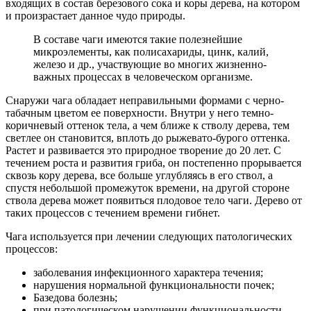
входящих в состав березового сока и коры дерева, на котором
и произрастает данное чудо природы.
В составе чаги имеются такие полезнейшие
микроэлементы, как полисахариды, цинк, калий,
железо и др., участвующие во многих жизненно-
важных процессах в человеческом организме.
Снаружи чага обладает неправильными формами с черно-
табачным цветом ее поверхности. Внутри у него темно-
коричневый оттенок тела, а чем ближе к стволу дерева, тем
светлее он становится, вплоть до рыжевато-бурого оттенка.
Растет и развивается это природное творение до 20 лет. С
течением роста и развития гриба, он постепенно прорывается
сквозь кору дерева, все больше углубляясь в его ствол, а
спустя небольшой промежуток времени, на другой стороне
ствола дерева может появиться плодовое тело чаги. Дерево от
таких процессов с течением времени гибнет.
Чага используется при лечении следующих патологических
процессов:
заболевания инфекционного характера течения;
нарушения нормальной функциональности почек;
Базедова болезнь;
при патологическом нарушении функциональности