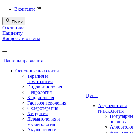
Вконтакте
Поиск
О клинике
Пациенту
Вопросы и ответы
...
Наши направления
Основные нозологии
Терапия и
гематология
Эндокринология
Неврология
Цены
Кардиология
Гастроэнтерология
Акушерство и
Склеротерапия
гинекология
Хирургия
Популярны
Дерматология и
анализы
косметология
Аллерголо
Акушерство и
Анализы к