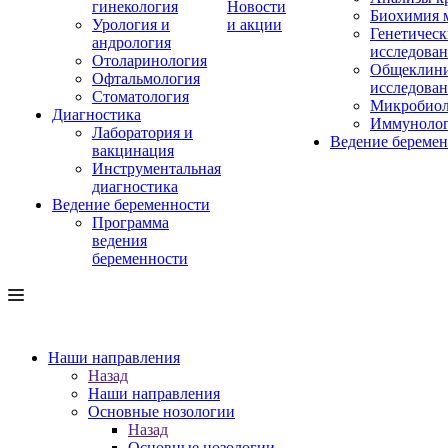
гинекология
Новости
Биохимия 
Урология и
и акции
Генетическ
андрология
исследова
Отоларинология
Общеклини
Офтальмология
исследова
Стоматология
Микробиол
Диагностика
Иммуноло
Лаборатория и
Ведение береме
вакцинация
Инструментальная
диагностика
Ведение беременности
Программа
ведения
беременности
Наши направления
Назад
Наши направления
Основные нозологии
Назад
Основные нозологии