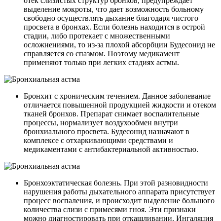
отек слизистых структур бронхов, предупреждает
выделение мокроты, что дает возможность больному
свободно осуществлять дыхание благодаря чистого
просвета в бронхах. Если болезнь находится в острой
стадии, либо протекает с множественными
осложнениями, то из-за плохой абсорбции Будесонид не
справляется со спазмом. Поэтому медикамент
применяют только при легких стадиях астмы.
Бронхит с хроническим течением. Данное заболевание
отличается повышенной продукцией жидкости и отеком
тканей бронхов. Препарат снимает воспалительные
процессы, нормализует воздухообмен внутри
бронхиального просвета. Будесонид назначают в
комплексе с отхаркивающими средствами и
медикаментами с антибактериальной активностью.
Бронхоэктатическая болезнь. При этой разновидности
нарушения работы дыхательного аппарата присутствует
процесс воспаления, и происходит выделение большого
количества слизи с примесями гноя. Эти признаки
можно диагностировать при откашливании. Ингаляция