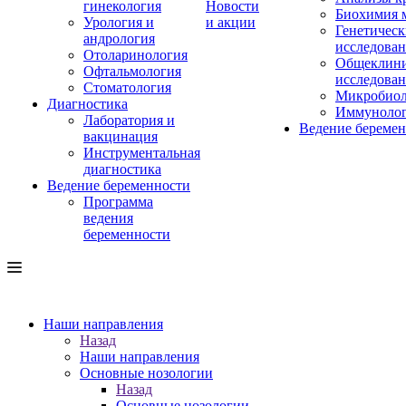
гинекология
Новости
Биохимия 
Урология и
и акции
Генетическ
андрология
исследова
Отоларинология
Общеклини
Офтальмология
исследова
Стоматология
Микробиол
Диагностика
Иммуноло
Лаборатория и
Ведение береме
вакцинация
Инструментальная
диагностика
Ведение беременности
Программа
ведения
беременности
Наши направления
Назад
Наши направления
Основные нозологии
Назад
Основные нозологии