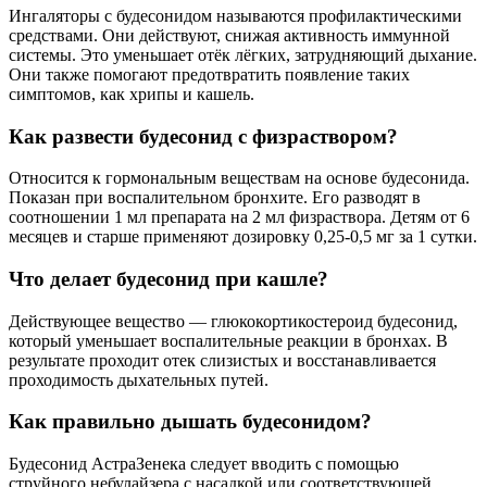
Ингаляторы с будесонидом называются профилактическими
средствами. Они действуют, снижая активность иммунной
системы. Это уменьшает отёк лёгких, затрудняющий дыхание.
Они также помогают предотвратить появление таких
симптомов, как хрипы и кашель.
Как развести будесонид с физраствором?
Относится к гормональным веществам на основе будесонида.
Показан при воспалительном бронхите. Его разводят в
соотношении 1 мл препарата на 2 мл физраствора. Детям от 6
месяцев и старше применяют дозировку 0,25-0,5 мг за 1 сутки.
Что делает будесонид при кашле?
Действующее вещество — глюкокортикостероид будесонид,
который уменьшает воспалительные реакции в бронхах. В
результате проходит отек слизистых и восстанавливается
проходимость дыхательных путей.
Как правильно дышать будесонидом?
Будесонид АстраЗенека следует вводить с помощью
струйного небулайзера с насадкой или соответствующей