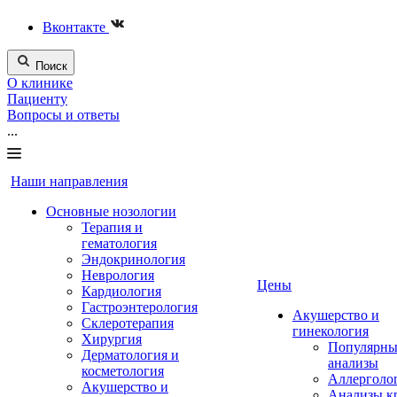
Вконтакте
Поиск
О клинике
Пациенту
Вопросы и ответы
...
Наши направления
Основные нозологии
Терапия и
гематология
Эндокринология
Неврология
Цены
Кардиология
Гастроэнтерология
Акушерство и
Склеротерапия
гинекология
Хирургия
Популярны
Дерматология и
анализы
косметология
Аллерголо
Акушерство и
Анализы к