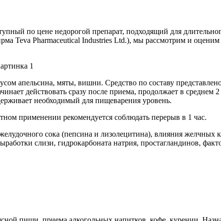
тупный по цене недорогой препарат, подходящий для длительн
ма Teva Pharmaceutical Industries Ltd.), мы рассмотрим и оцени
кусом апельсина, мяты, вишни. Средство по составу представле
инает действовать сразу после приема, продолжает в среднем 2 
ддерживает необходимый для пищеварения уровень.
тном применении рекомендуется соблюдать перерыв в 1 час.
елудочного сока (пепсина и лизолецитина), влияния желчных к
ыработки слизи, гидрокарбоната натрия, простагландинов, факт
сной пищи, приема алкогольных напитков, кофе, курении. Назна