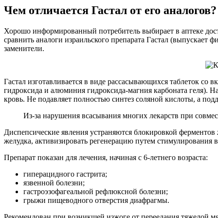
Чем отличается Гастал от его аналогов?
Хорошо информированный потребитель выбирает в аптеке дос
сравнить аналоги израильского препарата Гастал (выпускает фир
заменители.
Гастал изготавливается в виде рассасывающихся таблеток со в
гидроксида и алюминия гидроксида-магния карбоната геля). Нач
кровь. Не подавляет полностью синтез соляной кислоты, а по
Из-за нарушения всасывания многих лекарств при совмес
Диспепсические явления устраняются блокировкой ферментов ж
желудка, активизировать регенерацию путем стимулирования в
Препарат показан для лечения, начиная с 6-летнего возраста:
гиперацидного гастрита;
язвенной болезни;
гастроэзофагеальной рефлюксной болезни;
грыжи пищеводного отверстия диафрагмы.
Рекомендован при возникшей изжоге от переедания тяжелой мя