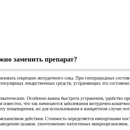
ожно заменить препарат?
лизовать секрецию желудочного сока. При гиперацидных состоя
популярных лекарственных средств, устраняющих это состояние,
матические. Особенно важна быстрота устранения, удобство п
м известно, что так начинаются заболевания желудочно-кишечн
ту пищеварения, но для использования в конкретном случае пот
 механизмом действия. Стоимость определяется импортными пос
ыведению шлаков, уничтожению патогенных микроорганизмов, 