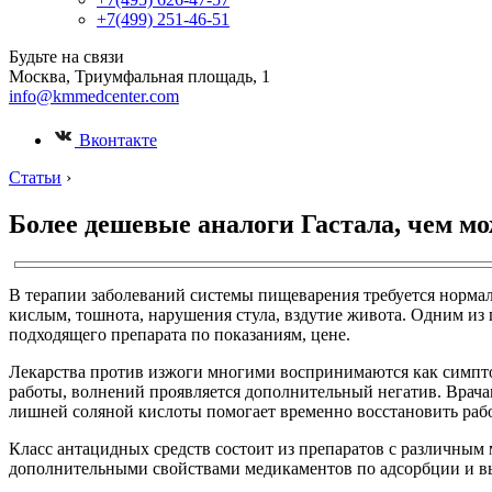
+7(499) 251-46-51
Будьте на связи
Москва, Триумфальная площадь, 1
info@kmmedcenter.com
Вконтакте
Статьи
›
Более дешевые аналоги Гастала, чем м
В терапии заболеваний системы пищеварения требуется норма
кислым, тошнота, нарушения стула, вздутие живота. Одним из 
подходящего препарата по показаниям, цене.
Лекарства против изжоги многими воспринимаются как симпто
работы, волнений проявляется дополнительный негатив. Врача
лишней соляной кислоты помогает временно восстановить рабо
Класс антацидных средств состоит из препаратов с различным
дополнительными свойствами медикаментов по адсорбции и в