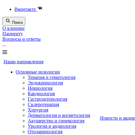
Вконтакте
Поиск
О клинике
Пациенту
Вопросы и ответы
...
Наши направления
Основные нозологии
Терапия и гематология
Эндокринология
Неврология
Кардиология
Гастроэнтерология
Склеротерапия
Хирургия
Дерматология и косметология
Новости и акци
Акушерство и гинекология
Урология и андрология
Отоларинология