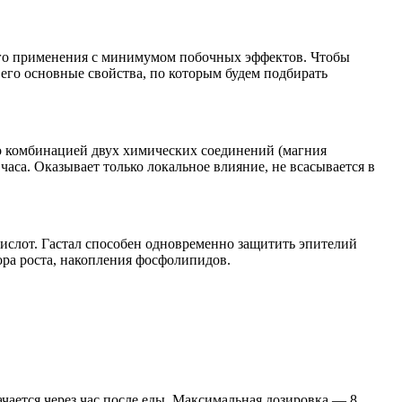
ого применения с минимумом побочных эффектов. Чтобы
м его основные свойства, по которым будем подбирать
но комбинацией двух химических соединений (магния
часа. Оказывает только локальное влияние, не всасывается в
ислот. Гастал способен одновременно защитить эпителий
ора роста, накопления фосфолипидов.
чается через час после еды. Максимальная дозировка — 8