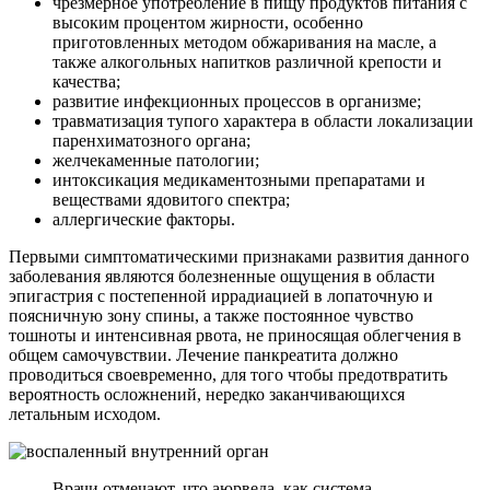
чрезмерное употребление в пищу продуктов питания с
высоким процентом жирности, особенно
приготовленных методом обжаривания на масле, а
также алкогольных напитков различной крепости и
качества;
развитие инфекционных процессов в организме;
травматизация тупого характера в области локализации
паренхиматозного органа;
желчекаменные патологии;
интоксикация медикаментозными препаратами и
веществами ядовитого спектра;
аллергические факторы.
Первыми симптоматическими признаками развития данного
заболевания являются болезненные ощущения в области
эпигастрия с постепенной иррадиацией в лопаточную и
поясничную зону спины, а также постоянное чувство
тошноты и интенсивная рвота, не приносящая облегчения в
общем самочувствии. Лечение панкреатита должно
проводиться своевременно, для того чтобы предотвратить
вероятность осложнений, нередко заканчивающихся
летальным исходом.
Врачи отмечают, что аюрведа, как система