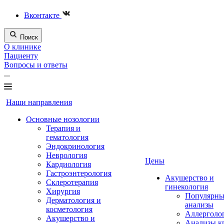
Вконтакте
Поиск
О клинике
Пациенту
Вопросы и ответы
...
Наши направления
Основные нозологии
Терапия и
гематология
Эндокринология
Неврология
Цены
Кардиология
Гастроэнтерология
Акушерство и
Склеротерапия
гинекология
Хирургия
Популярны
Дерматология и
анализы
косметология
Аллерголо
Акушерство и
Анализы к