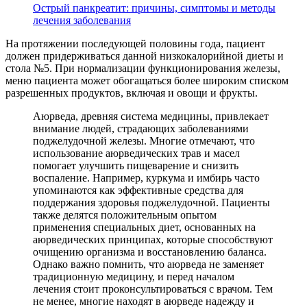
Острый панкреатит: причины, симптомы и методы
лечения заболевания
На протяжении последующей половины года, пациент
должен придерживаться данной низкокалорийной диеты и
стола №5. При нормализации функционирования железы,
меню пациента может обогащаться более широким списком
разрешенных продуктов, включая и овощи и фрукты.
Аюрведа, древняя система медицины, привлекает
внимание людей, страдающих заболеваниями
поджелудочной железы. Многие отмечают, что
использование аюрведических трав и масел
помогает улучшить пищеварение и снизить
воспаление. Например, куркума и имбирь часто
упоминаются как эффективные средства для
поддержания здоровья поджелудочной. Пациенты
также делятся положительным опытом
применения специальных диет, основанных на
аюрведических принципах, которые способствуют
очищению организма и восстановлению баланса.
Однако важно помнить, что аюрведа не заменяет
традиционную медицину, и перед началом
лечения стоит проконсультироваться с врачом. Тем
не менее, многие находят в аюрведе надежду и