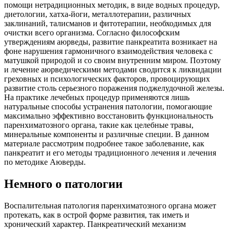
помощи нетрадиционных методик, в виде водных процедур,
диетологии, хатха-йоги, металлотерапии, различных
заклинаний, талисманов и фитотерапии, необходимых для
очистки всего организма. Согласно философским
утверждениям аюрведы, развитие панкреатита возникает на
фоне нарушения гармоничного взаимодействия человека с
матушкой природой и со своим внутренним миром. Поэтому
и лечение аюрведическими методами сводится к ликвидации
греховных и психологических факторов, провоцирующих
развитие столь серьезного поражения поджелудочной железы.
На практике лечебных процедур применяются лишь
натуральные способы устранения патологии, помогающие
максимально эффективно восстановить функциональность
паренхиматозного органа, такие как целебные травы,
минеральные компоненты и различные специи. В данном
материале рассмотрим подробнее такое заболевание, как
панкреатит и его методы традиционного лечения и лечения
по методике Аюверды.
Немного о патологии
Воспалительная патология паренхиматозного органа может
протекать, как в острой форме развития, так иметь и
хронический характер. Панкреатический механизм