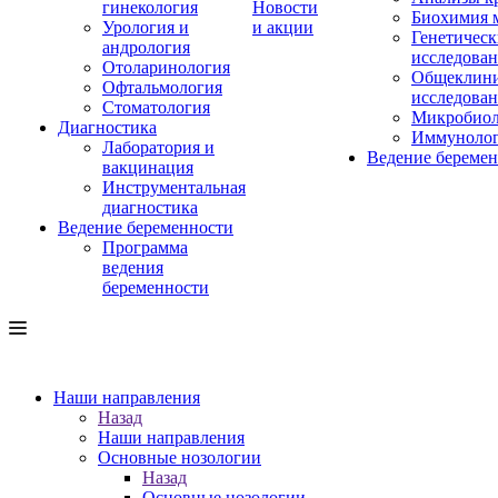
гинекология
Новости
Биохимия 
Урология и
и акции
Генетическ
андрология
исследова
Отоларинология
Общеклини
Офтальмология
исследова
Стоматология
Микробиол
Диагностика
Иммуноло
Лаборатория и
Ведение береме
вакцинация
Инструментальная
диагностика
Ведение беременности
Программа
ведения
беременности
Наши направления
Назад
Наши направления
Основные нозологии
Назад
Основные нозологии