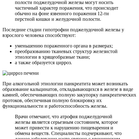
полости поджелудочной железы могут носить
частичный характер поражения, что происходит
обычно на фоне язвенного поражения 12-ти
перстной кишки и желудочной полости.
Последние стадии гипотрофии поджелудочной железы у
взрослого человека способствуют:
уменьшению пораженного органа в размерах;
преобразованию тканевых структур железистой
этиологии в хрящеобразные ткани;
а также образуется цирроз.
При алкогольной этиологии панкреатита может возникать
образование кальцинатов, откладывающихся в железе в виде
камней, обеспечивающих полную закупорку панкреатических
протоков, обеспечивая полную блокировку их
функциональности и работоспособность железы.
Врачи отмечают, что атрофия поджелудочной
железы является серьезным состоянием, которое
может привести к нарушению пищеварения и
обмена веществ. Специалисты подчеркивают, что
данное заболевание часто связано с хроническим