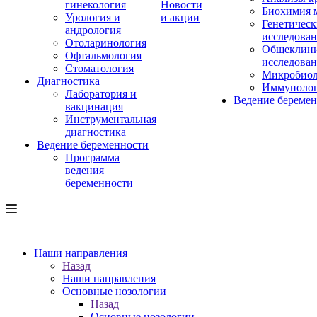
гинекология
Новости
Биохимия 
Урология и
и акции
Генетическ
андрология
исследова
Отоларинология
Общеклини
Офтальмология
исследова
Стоматология
Микробиол
Диагностика
Иммуноло
Лаборатория и
Ведение береме
вакцинация
Инструментальная
диагностика
Ведение беременности
Программа
ведения
беременности
Наши направления
Назад
Наши направления
Основные нозологии
Назад
Основные нозологии