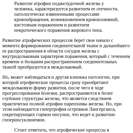
Развитие атрофии поджелудочной железы у
человека, характеризуется развитием ее отечности,
патологически измененными процессами
кровообращения, возникновением кровоизлияний,
кистозным поражением и развитием
некротического поражения жирового типа.
Развитие атрофических процессов берет свое начало с
момента формирования соединительной ткани и дальнейшего
ее распространения в области сосудов железы с
внутридольковым характером поражения, который с течением
времени и большим распространением соединительных
тканей преобразуется в междольковый.
Но, может наблюдаться и другая клиника патологии, при
которой атрофические процессы сразу приобретают
междольковую форму развития, после чего в ходе
прогрессирования болезни, распространяются в более
глубокие структуры железы, что является следствием
практически полной атрофии паренхимы железы. Но, при
этом наблюдается гипертрофия островков Лангерганса,
секретирующих гормон инсулин, что ведет к развитию
гиперинсуклинемии.
Стоит отметить, что атрофические процессы в