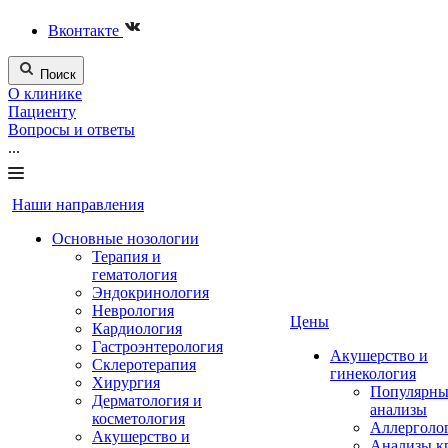
Вконтакте
Поиск
О клинике
Пациенту
Вопросы и ответы
...
Наши направления
Основные нозологии
Терапия и
гематология
Эндокринология
Неврология
Цены
Кардиология
Гастроэнтерология
Акушерство и
Склеротерапия
гинекология
Хирургия
Популярны
Дерматология и
анализы
косметология
Аллерголо
Акушерство и
Анализы к