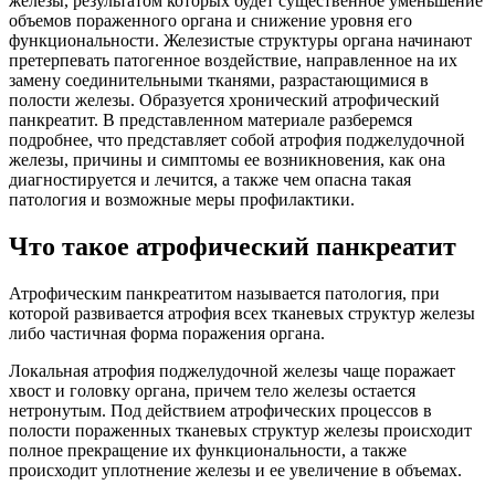
железы, результатом которых будет существенное уменьшение
объемов пораженного органа и снижение уровня его
функциональности. Железистые структуры органа начинают
претерпевать патогенное воздействие, направленное на их
замену соединительными тканями, разрастающимися в
полости железы. Образуется хронический атрофический
панкреатит. В представленном материале разберемся
подробнее, что представляет собой атрофия поджелудочной
железы, причины и симптомы ее возникновения, как она
диагностируется и лечится, а также чем опасна такая
патология и возможные меры профилактики.
Что такое атрофический панкреатит
Атрофическим панкреатитом называется патология, при
которой развивается атрофия всех тканевых структур железы
либо частичная форма поражения органа.
Локальная атрофия поджелудочной железы чаще поражает
хвост и головку органа, причем тело железы остается
нетронутым. Под действием атрофических процессов в
полости пораженных тканевых структур железы происходит
полное прекращение их функциональности, а также
происходит уплотнение железы и ее увеличение в объемах.