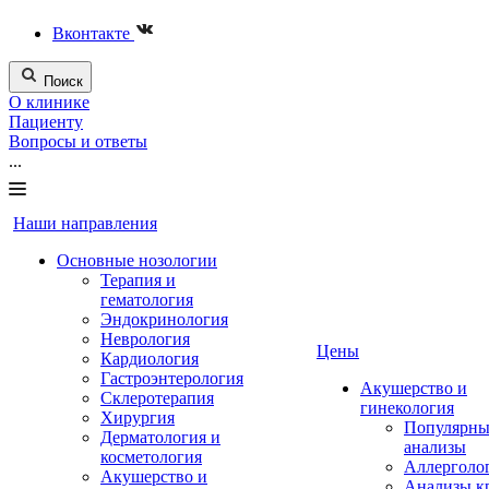
Вконтакте
Поиск
О клинике
Пациенту
Вопросы и ответы
...
Наши направления
Основные нозологии
Терапия и
гематология
Эндокринология
Неврология
Цены
Кардиология
Гастроэнтерология
Акушерство и
Склеротерапия
гинекология
Хирургия
Популярны
Дерматология и
анализы
косметология
Аллерголо
Акушерство и
Анализы к