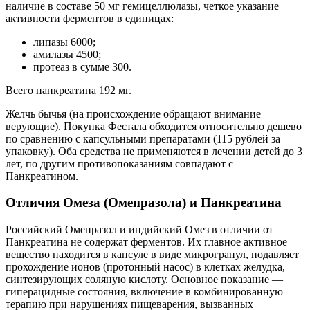
наличие в составе 50 мг гемицеллюлазы, четкое указание
активности ферментов в единицах:
липазы 6000;
амилазы 4500;
протеаз в сумме 300.
Всего панкреатина 192 мг.
Желчь бычья (на происхождение обращают внимание
верующие). Покупка Фестала обходится относительно дешево
по сравнению с капсульными препаратами (115 рублей за
упаковку). Оба средства не применяются в лечении детей до 3
лет, по другим противопоказаниям совпадают с
Панкреатином.
Отличия Омеза (Омепразола) и Панкреатина
Российский Омепразол и индийский Омез в отличии от
Панкреатина не содержат ферментов. Их главное активное
вещество находится в капсуле в виде микрогранул, подавляет
прохождение ионов (протонный насос) в клетках желудка,
синтезирующих соляную кислоту. Основное показание —
гиперацидные состояния, включение в комбинированную
терапию при нарушениях пищеварения, вызванных