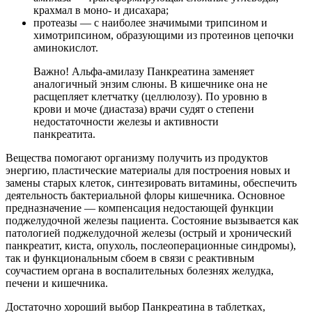
крахмал в моно- и дисахара;
протеазы — с наиболее значимыми трипсином и
химотрипсином, образующими из протеинов цепочки
аминокислот.
Важно! Альфа-амилазу Панкреатина заменяет
аналогичный энзим слюны. В кишечнике она не
расщепляет клетчатку (целлюлозу). По уровню в
крови и моче (диастаза) врачи судят о степени
недостаточности железы и активности
панкреатита.
Вещества помогают организму получить из продуктов
энергию, пластические материалы для построения новых и
замены старых клеток, синтезировать витамины, обеспечить
деятельность бактериальной флоры кишечника. Основное
предназначение — компенсация недостающей функции
поджелудочной железы пациента. Состояние вызывается как
патологией поджелудочной железы (острый и хронический
панкреатит, киста, опухоль, послеоперационные синдромы),
так и функциональным сбоем в связи с реактивным
соучастием органа в воспалительных болезнях желудка,
печени и кишечника.
Достаточно хороший выбор Панкреатина в таблетках,