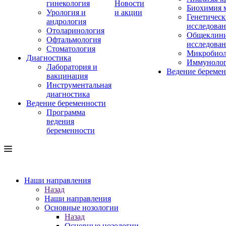
гинекология
Новости
Биохимия 
Урология и
и акции
Генетическ
андрология
исследова
Отоларинология
Общеклини
Офтальмология
исследова
Стоматология
Микробиол
Диагностика
Иммуноло
Лаборатория и
Ведение береме
вакцинация
Инструментальная
диагностика
Ведение беременности
Программа
ведения
беременности
Наши направления
Назад
Наши направления
Основные нозологии
Назад
Основные нозологии