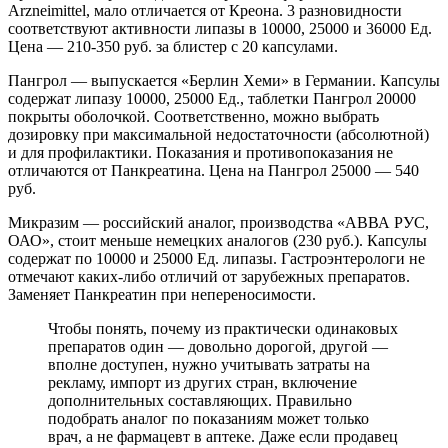
Arzneimittel, мало отличается от Креона. 3 разновидности
соответствуют активности липазы в 10000, 25000 и 36000 Ед.
Цена — 210-350 руб. за блистер с 20 капсулами.
Пангрол — выпускается «Берлин Хеми» в Германии. Капсулы
содержат липазу 10000, 25000 Ед., таблетки Пангрол 20000
покрыты оболочкой. Соответственно, можно выбрать
дозировку при максимальной недостаточности (абсолютной)
и для профилактики. Показания и противопоказания не
отличаются от Панкреатина. Цена на Пангрол 25000 — 540
руб.
Микразим — российский аналог, производства «АВВА РУС,
ОАО», стоит меньше немецких аналогов (230 руб.). Капсулы
содержат по 10000 и 25000 Ед. липазы. Гастроэнтерологи не
отмечают каких-либо отличий от зарубежных препаратов.
Заменяет Панкреатин при непереносимости.
Чтобы понять, почему из практически одинаковых
препаратов один — довольно дорогой, другой —
вполне доступен, нужно учитывать затраты на
рекламу, импорт из других стран, включение
дополнительных составляющих. Правильно
подобрать аналог по показаниям может только
врач, а не фармацевт в аптеке. Даже если продавец