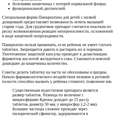
болезнями кишечника с потерей нормальной флоры;
функциональной диспепсией.
Специальная форма Панкреатина для детей с низкой
дозировкой предоставляет возможность лечить малышей
старше года. Для грудничков препарат считается опасным по
риску возникновения реакции непереносимости, осложнений
в виде кишечной непроходимости.
Панкреатин нельзя применять, если ребенок не умеет глотать
таблетки. Запрещается давить и растирать их в порошок.
Уничтожение защитной капсулы приводит к дезактивации
ферментов кислотой желудочного сока. Становится неясной
дошедшее до кишечника количество.
Советы делить таблетку на части не обоснованы и вредны.
Начало фармакологического воздействия энзимов в ротовой
полости способно вызвать у ребенка стоматит, появление язв.
Существенным недостатком препарата является
размер таблеток. Разница по величине с
микросферами Креона доходит до 25 раз (у
таблеток диаметр 50 мм, у микросфер 1,2-2 мм).
Большие частицы сложнее проходят через
пилорический сфинктер, задерживаются в