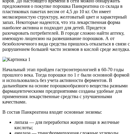
коров. До настоящего времени в сети можно обнаружить
предложения о покупке порошка Панкреатина со склада в
пластиковых пакетах весом от 4,5 до 10 кг. Он имеет
мелкозернистую структуру, желтоватый цвет и характерный
запах. Некоторые надеются, что эта лекарственная форма
наиболее активна и подходит для детей. Придется
разочаровать потребителей. В городе сложно найти аптеку,
имеющую лицензию на развешивание порошков. А от
безоболочечного вида средства пришлось отказаться в связи с
разрушением большей части энзимов в кислой среде желудка.
Начальный этап пройден гастроэнтерологией в 60-70 годы
прошлого века. Тогда порошки по 1 г были основной формой
и использовались без учета активности ферментов. В
дальнейшем на основе порошкообразного вещества разными
фармацевтическими предприятиями созданы удобные для
применения лекарственные средства с улучшенными
качествами.
В состав Панкреатина входят основные энзимы:
липаза — для переработки жиров пищи в желчные
кислоты;
амилаза — трансформирующая сложные углеводы,