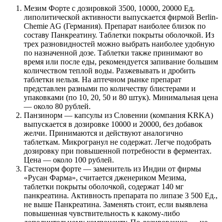
Мезим Форте с дозировкой 3500, 10000, 20000 Ед.
липолитической активности выпускается фирмой Berlin-
Chemie AG (Германия). Препарат наиболее близок по
составу Панкреатину. Таблетки покрыты оболочкой. Из
трех разновидностей можно выбрать наиболее удобную
по назначенной дозе. Таблетки также принимают во
время или после еды, рекомендуется запивание большим
количеством теплой воды. Разжевывать и дробить
таблетки нельзя. На аптечном рынке препарат
представлен разными по количеству блистерами и
упаковками (по 10, 20, 50 и 80 штук). Минимальная цена
— около 80 рублей.
Панзинорм — капсулы из Словении (компания KRKA)
выпускается в дозировке 10000 и 20000, без добавок
желчи. Принимаются и действуют аналогично
таблеткам. Микрогранул не содержат. Легче подобрать
дозировку при повышенной потребности в ферментах.
Цена — около 100 рублей.
Гастенорм форте — заменитель из Индии от фирмы
«Русан Фарма», считается дженериком Мезима,
таблетки покрыты оболочкой, содержат 140 мг
панкреатина. Активность препарата по липазе 3 500 Ед.,
не выше Панкреатина. Заменять стоит, если выявлена
повышенная чувствительность к какому-либо