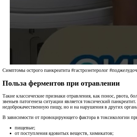
Симптомы острого панкреатита #гастроэнтеролог #поджелудо
Польза ферментов при отравлении
Такие классические признаки отравления, как понос, рвота, 
звеньев патогенеза ситуации является токсический панкреатит
недоброкачественную пищу, но и на нарушения в других орган
В зависимости от провоцирующего фактора в токсикологии при
пищевые;
от поступления ядовитых веществ, химикатов;