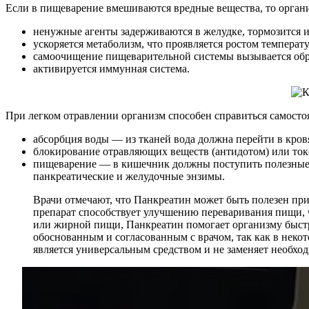
Если в пищеварение вмешиваются вредные вещества, то орган
ненужные агенты задерживаются в желудке, тормозится и
ускоряется метаболизм, что проявляется ростом темпера
самоочищение пищеварительной системы вызывается обра
активируется иммунная система.
При легком отравлении организм способен справиться самостоя
абсорбция воды — из тканей вода должна перейти в кров
блокирование отравляющих веществ (антидотом) или ток
пищеварение — в кишечник должны поступить полезные б
панкреатические и желудочные энзимы.
Врачи отмечают, что Панкреатин может быть полезен при
препарат способствует улучшению переваривания пищи, ч
или жирной пищи, Панкреатин помогает организму быстр
обоснованным и согласованным с врачом, так как в неко
является универсальным средством и не заменяет необх