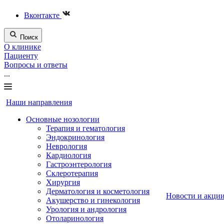
Вконтакте
Поиск
О клинике
Пациенту
Вопросы и ответы
...
Наши направления
Основные нозологии
Терапия и гематология
Эндокринология
Неврология
Кардиология
Гастроэнтерология
Склеротерапия
Хирургия
Дерматология и косметология
Новости и акци
Акушерство и гинекология
Урология и андрология
Отоларинология