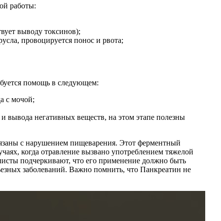
ой работы:
вует выводу токсинов);
сла, провоцируется понос и рвота;
ебуется помощь в следующем:
а с мочой;
и вывода негативных веществ, на этом этапе полезны
связаны с нарушением пищеварения. Этот ферментный
учаях, когда отравление вызвано употреблением тяжелой
листы подчеркивают, что его применение должно быть
рьезных заболеваний. Важно помнить, что Панкреатин не