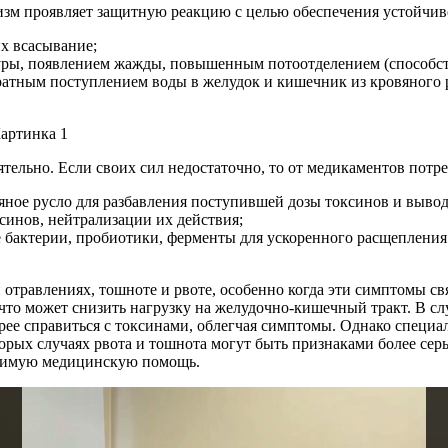
изм проявляет защитную реакцию с целью обеспечения устойчив
х всасывание;
туры, появлением жажды, повышенным потоотделением (способст
тным поступлением воды в желудок и кишечник из кровяного ру
тельно. Если своих сил недостаточно, то от медикаментов потр
яное русло для разбавления поступившей дозы токсинов и вывод
синов, нейтрализации их действия;
актерии, пробиотики, ферменты для ускоренного расщепления 
 отравлениях, тошноте и рвоте, особенно когда эти симптомы 
то может снизить нагрузку на желудочно-кишечный тракт. В сл
ее справиться с токсинами, облегчая симптомы. Однако специа
торых случаях рвота и тошнота могут быть признаками более се
одимую медицинскую помощь.