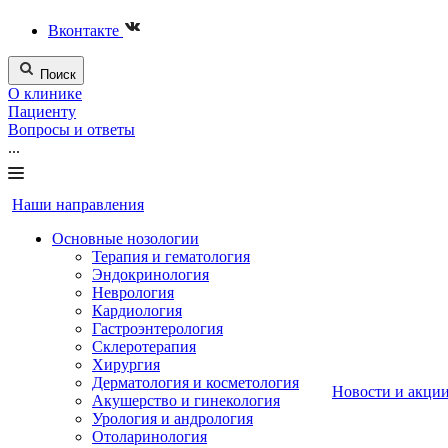
Вконтакте
Поиск
О клинике
Пациенту
Вопросы и ответы
...
Наши направления
Основные нозологии
Терапия и гематология
Эндокринология
Неврология
Кардиология
Гастроэнтерология
Склеротерапия
Хирургия
Дерматология и косметология
Новости и акци
Акушерство и гинекология
Урология и андрология
Отоларинология