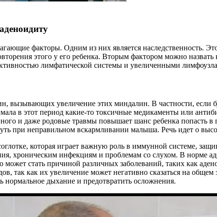
аденоидиту
гающие факторы. Одним из них является наследственность. Это о
повторения этого у его ребенка. Вторым фактором можно назвать
еактивностью лимфатической системы и увеличенными лимфоузл
ин, вызывающих увеличение этих миндалин. В частности, если б
имала в этот период какие-то токсичные медикаменты или антиби
нного и даже родовые травмы повышает шанс ребенка попасть в г
уть при неправильном вскармливании малыша. Речь идет о высо
глотке, которая играет важную роль в иммунной системе, защи
ния, хроническим инфекциям и проблемам со слухом. В норме 
это может стать причиной различных заболеваний, таких как ад
ов, так как их увеличение может негативно сказаться на общем 
ть нормальное дыхание и предотвратить осложнения.