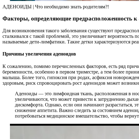
АДЕНОИДЫ | Что необходимо знать родителям?!
Факторы, определяющие предрасположенность к 
Для возникновения такого заболевания существуют предраспола
сталкивался с такой проблемой, это увеличивает вероятность 
называемые дети-лимфатики. Такие детки характеризуются р
Причины увеличения аденоидов
К сожалению, помимо перечисленных факторов, есть ряд прич
беременности, особенно в первом триместре, а тем более прин
малыша. Более того, гипоксия при родах, асфиксия новорожде
здоровым, риск спровоцировать рост аденоидов может возникн
Аденоиды — это лимфоидная ткань, расположенная в носо
увеличиваются, что может привести к затруднению дыха
дискомфорта. Однако, если они начинают разрастаться, 
снижение аппетита. Важно следить за состоянием аденоид
потребоваться медицинское вмешательство, чтобы верну