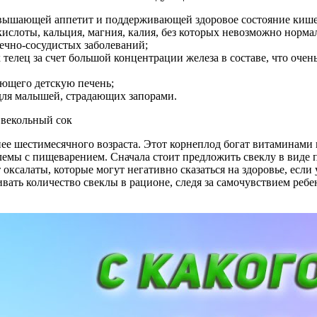
овышающей аппетит и поддерживающей здоровое состояние киш
кислоты, кальция, магния, калия, без которых невозможно норма
ечно-сосудистых заболеваний;
елец за счет большой концентрации железа в составе, что очень
ающего детскую печень;
 для малышей, страдающих запорами.
нее шестимесячного возраста. Этот корнеплод богат витаминами 
лемы с пищеварением. Сначала стоит предложить свеклу в виде
оксалаты, которые могут негативно сказаться на здоровье, если 
вать количество свеклы в рационе, следя за самочувствием реб