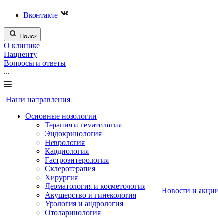
Вконтакте
Поиск
О клинике
Пациенту
Вопросы и ответы
...
Наши направления
Основные нозологии
Терапия и гематология
Эндокринология
Неврология
Кардиология
Гастроэнтерология
Склеротерапия
Хирургия
Дерматология и косметология
Новости и акци
Акушерство и гинекология
Урология и андрология
Отоларинология