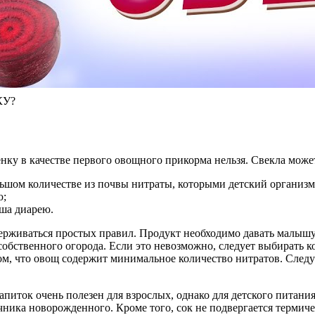
КУ?
бенку в качестве первого овощного прикорма нельзя. Свекла мож
ьшом количестве из почвы нитраты, которыми детский организм 
ю;
ша диарею.
ерживаться простых правил. Продукт необходимо давать малышу 
 собственного огорода. Если это невозможно, следует выбирать 
том, что овощ содержит минимальное количество нитратов. След
питок очень полезен для взрослых, однако для детского питани
ика новорожденного. Кроме того, сок не подвергается термичес