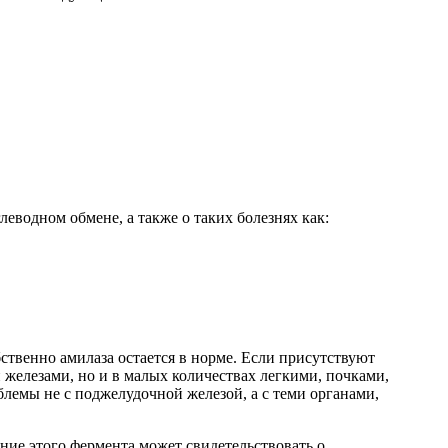
еводном обмене, а также о таких болезнях как:
твенно амилаза остается в норме. Если присутствуют
 железами, но и в малых количествах легкими, почками,
лемы не с поджелудочной железой, а с теми органами,
ние этого фермента может свидетельствовать о