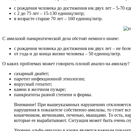
с рождения человека до достижения им двух лет – 5-70 е
с 2 до 75 лет – 15-130 единиц/литр;
в возрасте старше 70 лет – 160 единиц/литр.
С амилазой панкреатической дела обстоят немного иначе:
с рождения человека до достижения им двух лет – не боле
от года и до конца жизни человека – 50 единиц/литр.
О каких проблемах может говорить плохой анализ на амилазу? Ч
сахарный диабет;
паротит инфекционной этиологии;
вирусный гепатит;
камни в желчном пузыре;
панкреатиты разной степени и формы.
Внимание! При вышеуказанных нарушениях отклоняется о
нарушения в показателе собственно амилазы, то стоит вс
кишечником, яичниками, печенью, мышцами. То есть, нар
которые ее вырабатывают. Ситуация может быть очень се
Уровень альфа-амилазы в крови является важным показат