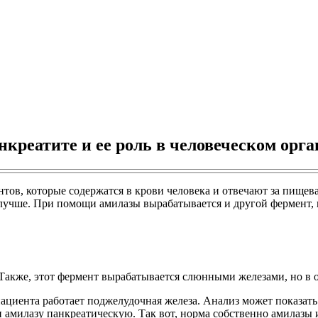
креатите и ее роль в человеческом орг
ентов, которые содержатся в крови человека и отвечают за пище
лучше. При помощи амилазы вырабатывается и другой фермент, п
акже, этот фермент вырабатывается слюнными железами, но в о
ациента работает поджелудочная железа. Анализ может показать
и амилазу панкреатическую. Так вот, норма собственно амилазы