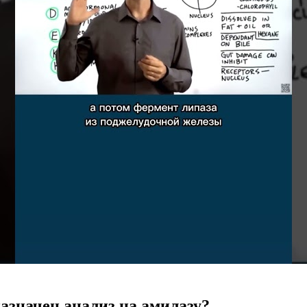
азначен анализ на амилазу?