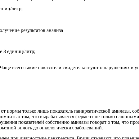
диниц/литр;
е 8 единиц/литр;
аще всего такие показатели свидетельствуют о нарушениях в угл
т нормы только лишь показатель панкреатической амилазы, собс
помнить о том, что вырабатывается фермент не только слюнными
ушения показателей собственно амилазы говорят о том, что проб
рьезной вплоть до онкологических заболеваний.
елем при диагностике панкреатита. Врачи отмечают, что повыше