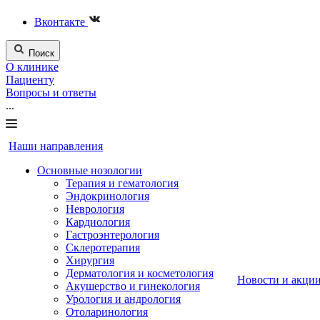
Вконтакте
Поиск
О клинике
Пациенту
Вопросы и ответы
...
Наши направления
Основные нозологии
Терапия и гематология
Эндокринология
Неврология
Кардиология
Гастроэнтерология
Склеротерапия
Хирургия
Дерматология и косметология
Новости и акци
Акушерство и гинекология
Урология и андрология
Отоларинология