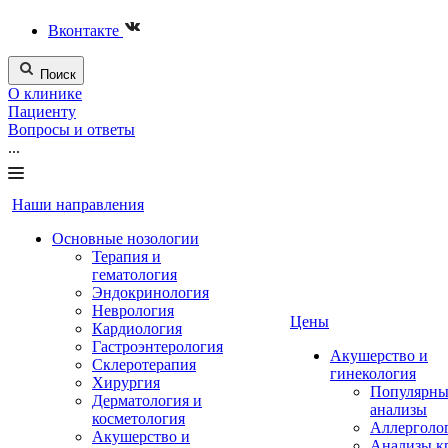
Вконтакте
Поиск
О клинике
Пациенту
Вопросы и ответы
...
Наши направления
Основные нозологии
Терапия и
гематология
Эндокринология
Неврология
Цены
Кардиология
Гастроэнтерология
Акушерство и
Склеротерапия
гинекология
Хирургия
Популярны
Дерматология и
анализы
косметология
Аллерголо
Акушерство и
Анализы к