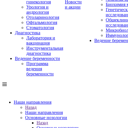
гинекология
Новости
Биохимия 
Урология и
и акции
Генетическ
андрология
исследова
Отоларинология
Общеклини
Офтальмология
исследова
Стоматология
Микробиол
Диагностика
Иммуноло
Лаборатория и
Ведение береме
вакцинация
Инструментальная
диагностика
Ведение беременности
Программа
ведения
беременности
Наши направления
Назад
Наши направления
Основные нозологии
Назад
Основные нозологии