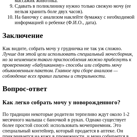
массажик животика.
Сдавать в поликлинику нужно только свежую мочу (ее
нельзя хранить боле двух часов).
На баночку с анализом наклейте бумажку с необходимой
информацией о ребенке (Ф.И.О., дата).
Заключение
Как видите, собрать мочу у грудничка не так уж сложно.
Лучше для этой цели использовать специальный мочесборник,
но за неимением такого приспособления можно прибегнуть к
проверенному «бабушкиному» способы или собрать мочу
обыкновенным пакетом. Главное при сборе анализов —
соблюдение всех правил гигиены и стерильности.
Вопрос-ответ
Как легко собрать мочу у новорожденного?
По традиции некоторые родители терпеливо ждут около 1-2
месячного малыша с баночкой в руках. Однако существует
более простой способ: использовать мочеприемник. Это
специальный контейнер, который продается в аптеке. Он
приклеивается на кожу в промежности, и моча собирается в