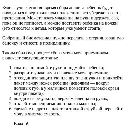
Будет лучше, если во время сбора анализа ребенок будет
находиться в вертикальном положении: это убережет его от
протекания. Можете взять младенца на руки и держать его,
пока он не пописает, а можно поставить ребенка на ножки
(это относятся к детям, которые уже умеют стоять).
Собранный биоматериал нужно перелить в стерилизованную
баночку и отнести в поликлинику.
Таким образом, процесс сбора мочи мочеприемником
включает следующие этапы:
тщательно помойте руки и подмойте ребенка;
разорвите упаковку и извлеките мочеприемник;
отсоедините защитную пленку от липучки и приклейте
пакет между ножек ребенка (девочкам — вокруг
половых губ, а у мальчиков поместите половой орган
внутрь пакета);
дождитесь результата, держа младенца на руках;
отклейте мочеприемник от кожи малыша;
сделайте надрез на пакете и тонкой струйкой перелейте
мочу в чистую емкость.
Важно!