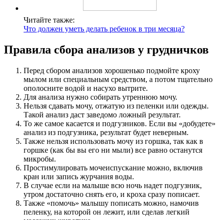
Читайте также:
Что должен уметь делать ребенок в три месяца?
Правила сбора анализов у грудничков
Перед сбором анализов хорошенько подмойте кроху
мылом или специальным средством, а потом тщательно
ополосните водой и насухо вытрите.
Для анализа нужно собирать утреннюю мочу.
Нельзя сдавать мочу, отжатую из пеленки или одежды.
Такой анализ даст заведомо ложный результат.
То же самое касается и подгузников. Если вы «добудете»
анализ из подгузника, результат будет неверным.
Также нельзя использовать мочу из горшка, так как в
горшке (как бы вы его ни мыли) все равно останутся
микробы.
Простимулировать мочеиспускание можно, включив
кран или запись журчания воды.
В случае если на малыше всю ночь надет подгузник,
утром достаточно снять его, и кроха сразу пописает.
Также «помочь» малышу пописать можно, намочив
пеленку, на которой он лежит, или сделав легкий