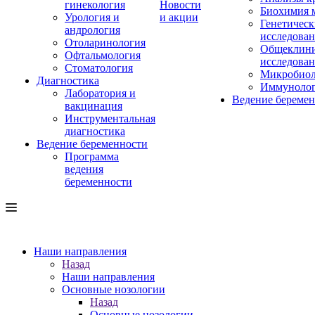
гинекология
Новости
Биохимия 
Урология и
и акции
Генетическ
андрология
исследова
Отоларинология
Общеклини
Офтальмология
исследова
Стоматология
Микробиол
Диагностика
Иммуноло
Лаборатория и
Ведение береме
вакцинация
Инструментальная
диагностика
Ведение беременности
Программа
ведения
беременности
Наши направления
Назад
Наши направления
Основные нозологии
Назад
Основные нозологии