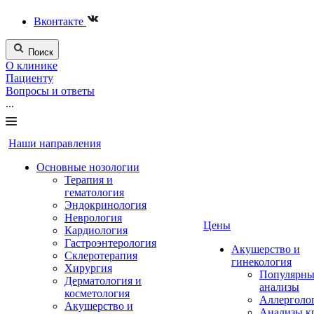
Вконтакте
Поиск
О клинике
Пациенту
Вопросы и ответы
...
Наши направления
Основные нозологии
Терапия и
гематология
Эндокринология
Неврология
Цены
Кардиология
Гастроэнтерология
Акушерство и
Склеротерапия
гинекология
Хирургия
Популярны
Дерматология и
анализы
косметология
Аллерголо
Акушерство и
Анализы к